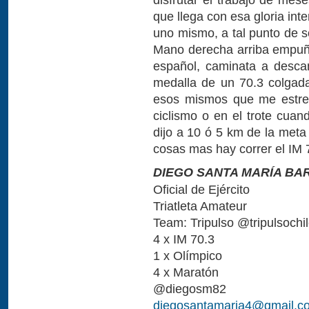
que llega con esa gloria int
uno mismo, a tal punto de s
Mano derecha arriba empuña
español, caminata a desca
medalla de un 70.3 colgada
esos mismos que me estrec
ciclismo o en el trote cua
dijo a 10 ó 5 km de la meta
cosas mas hay correr el IM
DIEGO SANTA MARÍA BA
Oficial de Ejército
Triatleta Amateur
Team: Tripulso @tripulsochil
4 x IM 70.3
1 x Olímpico
4 x Maratón
@diegosm82
diegosantamaria4@gmail.c