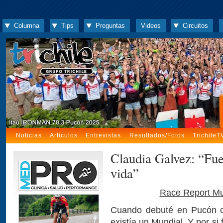
Columna
Tips
Preguntas
Videos
Circuitos
Noticias
Artículos
Entrevistas
Resultados/Fotos
TrichileT
Claudia Galvez: “Fue
vida”
Race Report Mun
Cuando debuté en Pucón c
existía un Mundial. Y por si 