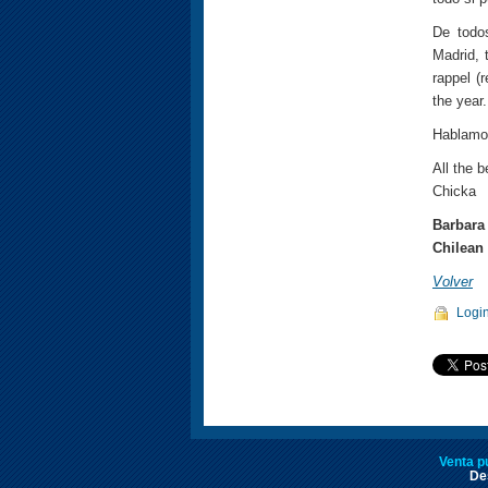
De todo
Madrid, 
rappel (
the year.
Hablamos
All the b
Chicka
Barbara
Chilean 
Volver
Logi
Venta p
Des