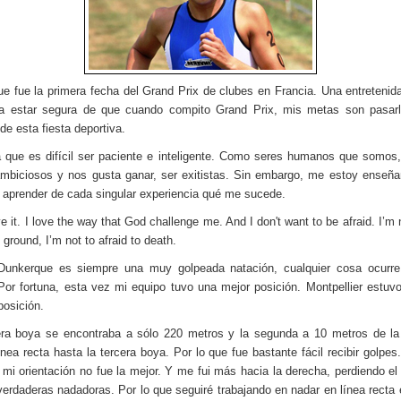
e fue la primera fecha del Grand Prix de clubes en Francia. Una entretenida
a estar segura de que cuando compito Grand Prix, mis metas son pasarl
 de esta fiesta deportiva.
 que es difícil ser paciente e inteligente. Como seres humanos que somos
biciosos y nos gusta ganar, ser exitistas. Sin embargo, me estoy enseñ
aprender de cada singular experiencia qué me sucede.
e it. I love the way that God challenge me. And I don't want to be afraid. I’m 
e ground, I’m not to afraid to death.
Dunkerque es siempre una muy golpeada natación, cualquier cosa ocurre
Por fortuna, esta vez mi equipo tuvo una mejor posición. Montpellier estuv
posición.
ra boya se encontraba a sólo 220 metros y la segunda a 10 metros de la
ínea recta hasta la tercera boya. Por lo que fue bastante fácil recibir golpes
 mi orientación no fue la mejor. Y me fui más hacia la derecha, perdiendo el
verdaderas nadadoras. Por lo que seguiré trabajando en nadar en línea recta