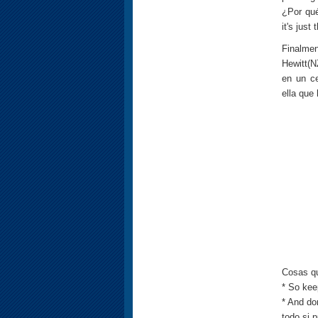
¿Por qué
it's just
Finalme
Hewitt(N
en un ce
ella que
Cosas qu
* So kee
* And don
todo si 