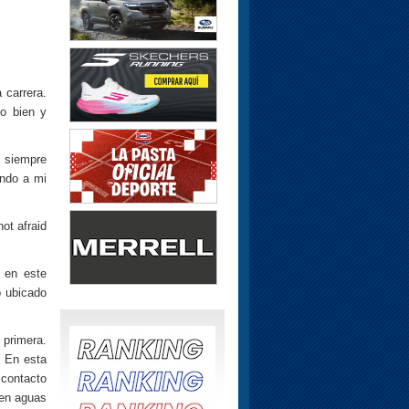
 carrera.
o bien y
, siempre
ando a mi
not afraid
 en este
o ubicado
 primera.
. En esta
 contacto
 en aguas