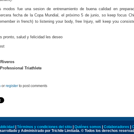
s modos fue una sesion de entrenamiento de buena calidad en preparac
tercera fecha de la Copa Mundial, el próximo 5 de junio, so keep focus Ch
remember in french) to listening your body, free Injury, will keep you consist
 pronto, salud y felicidad les deseo
est
 Riveros
Professional Triathlete
n
or
register
to post comments
ublicidad
|
Términos y condiciones del sitio
|
Quiénes somos
|
Colaboradores
|
C
arrollado y Administrado por Trichile Limitada. © Todos los derechos reserva