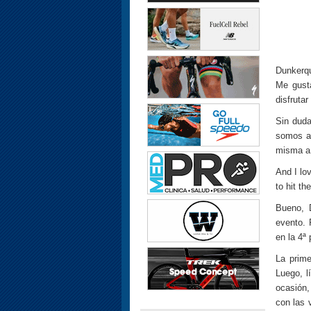
Dunkerqu
Me gust
disfrutar
Sin duda
somos am
misma a 
And I lov
to hit th
Bueno, 
evento. 
en la 4ª 
La prime
Luego, l
ocasión,
con las 