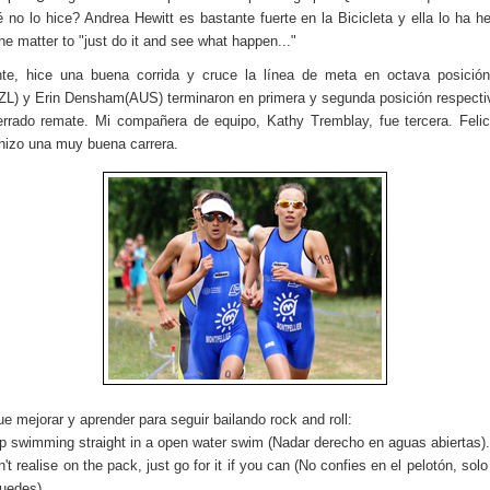
 no lo hice? Andrea Hewitt es bastante fuerte en la Bicicleta y ella lo ha h
 the matter to "just do it and see what happen..."
nte, hice una buena corrida y cruce la línea de meta en octava posición
ZL) y Erin Densham(AUS) terminaron en primera y segunda posición respect
rrado remate. Mi compañera de equipo, Kathy Tremblay, fue tercera. Feli
 hizo una muy buena carrera.
e mejorar y aprender para seguir bailando rock and roll:
p swimming straight in a open water swim (Nadar derecho en aguas abiertas).
't realise on the pack, just go for it if you can (No confies en el pelotón, sol
puedes).