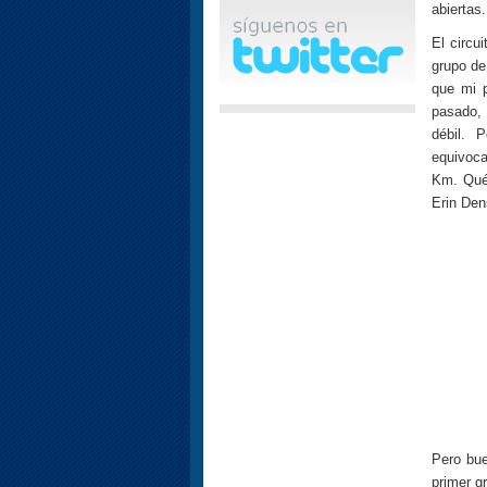
abiertas
El circu
grupo de
que mi p
pasado,
débil. 
equivoca
Km. Qué 
Erin Den
Pero bue
primer g