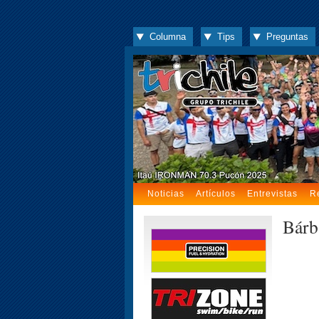
Columna
Tips
Preguntas
Noticias
Artículos
Entrevistas
R
Bárb