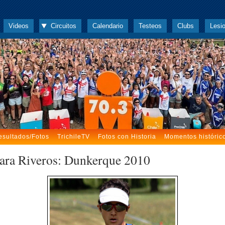
Videos
Circuitos
Calendario
Testeos
Clubs
Lesi
esultados/Fotos
TrichileTV
Fotos con Historia
Momentos históric
ara Riveros: Dunkerque 2010