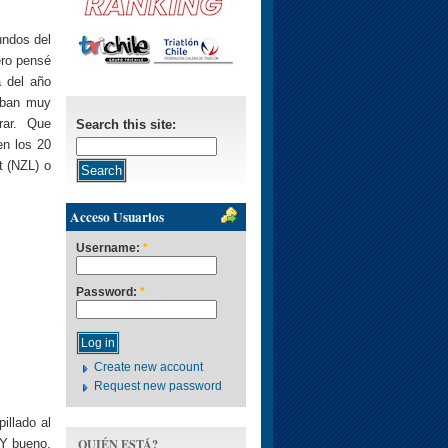
undos del
ero pensé
a del año
aban muy
rar. Que
Search this site:
en los 20
t (NZL) o
Acceso Usuarios
Username:
*
Password:
*
Create new account
Request new password
illado al
QUIÉN ESTÁ?
 Y bueno,