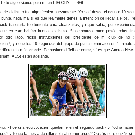
. Este sigue siendo para mi un BIG CHALLENGE.
ito de ciclismo fue algo técnico nuevamente. Yo salí desde el agua a 10 seg
 punta, nada mal si es que realmente tienes la intención de llegar a ellos. P
ack trabajaría fuertemente para alcanzarlos, ya que sabia, por experienci
 que en este habían buenas ciclistas. Sin embargo, nada pasó, todas tir
Por otro lado, recibí instrucciones del presidente de mi club de no ti
ción!!, ya que los 10 segundos del grupo de punta terminaron en 1 minuto 
diferencia más grande. Demasiado difícil de cerrar, sí es que Andrea Hewit
sham (AUS) están adelante.
no, ¿Fue una equivocación quedarme en el segundo pack? ¿Podría haber p
rupo? ¿Tengo la fuerza de pillar sola al primer grupo? Quizás no o quizás si.