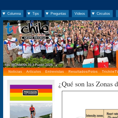
Columna
Tips
Preguntas
Videos
Circuitos
Noticias
Artículos
Entrevistas
Resultados/Fotos
TrichileT
¿Qué son las Zonas 