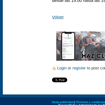
desde las 15:00 hasta las 19
Volver
Login
or
register
to post c
Venta publicidad
|
Términos y condicione