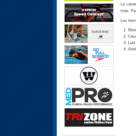
La carre
trote. Pa
Los tiem
Mois
Cesa
Luis
Ambr