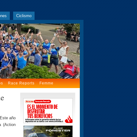
ones
Ciclismo
os
Race Reports
Femme
de
 Este año
 (Action