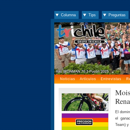
Columna
Tips
Preguntas
Noticias
Artículos
Entrevistas
R
Mois
Rena
El domin
el gana
Team) y 