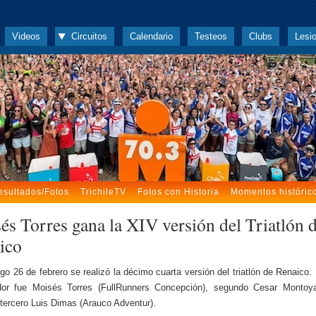
Videos
Circuitos
Calendario
Testeos
Clubs
Lesi
esultados/Fotos
TrichileTV
Fotos con Historia
Momentos históric
és Torres gana la XIV versión del Triatlón 
ico
go 26 de febrero se realizó la décimo cuarta versión del triatlón de Renaico.
dor fue Moisés Torres (FullRunners Concepción), segundo Cesar Montoya
tercero Luis Dimas (Arauco Adventur).