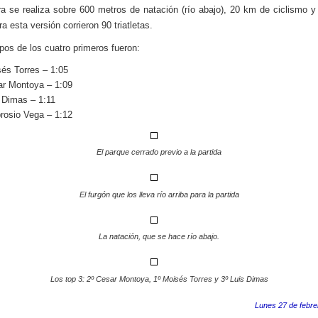
ra se realiza sobre 600 metros de natación (río abajo), 20 km de ciclismo 
ra esta versión corrieron 90 triatletas.
pos de los cuatro primeros fueron:
és Torres – 1:05
r Montoya – 1:09
 Dimas – 1:11
osio Vega – 1:12
El parque cerrado previo a la partida
El furgón que los lleva río arriba para la partida
La natación, que se hace río abajo.
Los top 3: 2º Cesar Montoya, 1º Moisés Torres y 3º Luis Dimas
Lunes 27 de febre