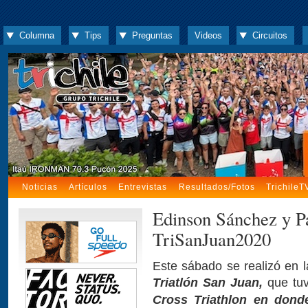
Columna
Tips
Preguntas
Videos
Circuitos
Noticias
Artículos
Entrevistas
Resultados/Fotos
TrichileT
Edinson Sánchez y Pa
TriSanJuan2020
Este sábado se realizó en l
Triatlón San Juan,
que tuv
Cross Triathlon en dond