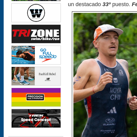
un destacado
33º
puesto.
F