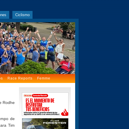
ones
Ciclismo
os
Race Reports
Femme
de Rodhe
iempo de
para Tim