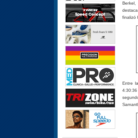
Berkel,
destaca
finalizó
Entre l
4:30:36
segundo
Samanth