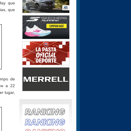
 Hay que
ias, que
iempo de
now a 22
r lugar,