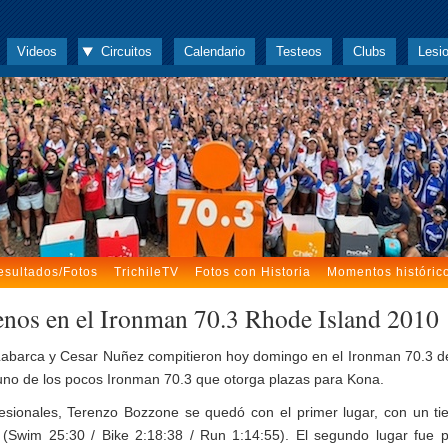
Videos
Circuitos
Calendario
Testeos
Clubs
Lesi
esultados/Fotos
TrichileTV
Fotos con Historia
Momentos históric
enos en el Ironman 70.3 Rhode Island 2010
Labarca y Cesar Nuñez compitieron hoy domingo en el Ironman 70.3 
 uno de los pocos Ironman 70.3 que otorga plazas para Kona.
esionales, Terenzo Bozzone se quedó con el primer lugar, con un t
 (Swim 25:30 / Bike 2:18:38 / Run 1:14:55). El segundo lugar fue 