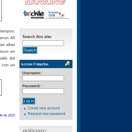
tiempos,
Search this site:
ieron 40
as altas
ntuvo en
alió del
Acceso Usuarios
o con un
Username:
*
Password:
*
Create new account
Request new password
lio de 2010
QUIÉN ESTÁ?