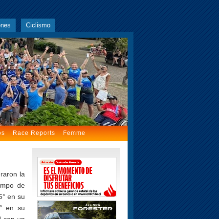
ones
Ciclismo
os
Race Reports
Femme
raron la
iempo de
5° en su
5° en su