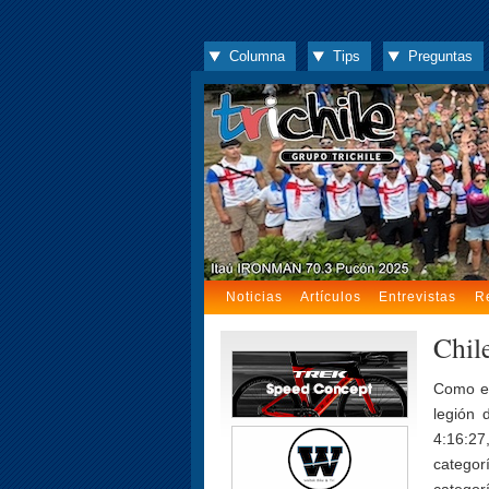
Columna
Tips
Preguntas
Noticias
Artículos
Entrevistas
R
Chil
Como er
legión 
4:16:27
categor