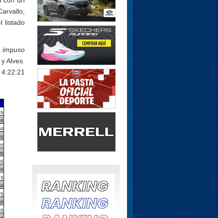
4 con un
Carvallo,
 listado
e impuso
 y Alves.
 4:22:21