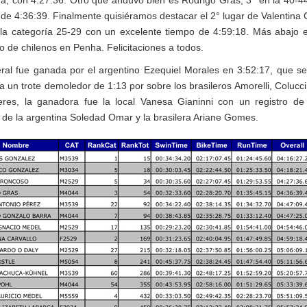
ía, con 4:27:36. Otro que anduvo bien es Rodrigo Gras, 3° en la 40-4
 de 4:36:39. Finalmente quisiéramos destacar el 2° lugar de Valentina 
la categoría 25-29 con un excelente tiempo de 4:59:18. Más abajo el
o de chilenos en Penha. Felicitaciones a todos.
ral fue ganada por el argentino Ezequiel Morales en 3:52:17, que s
a un trote demoledor de 1:13 por sobre los brasileros Amorelli, Colucci
res, la ganadora fue la local Vanesa Gianinni con un registro de
 de la argentina Soledad Omar y la brasilera Ariane Gomes.