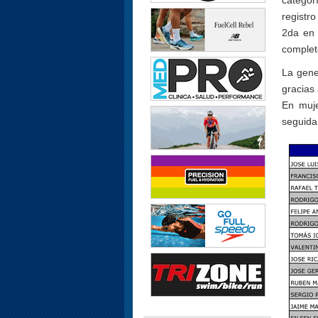
categor
registro
2da en 
complet
La gene
gracias 
En muje
seguida