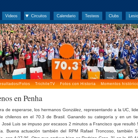
Videos
Circuitos
Calendario
Testeos
Clubs
Lesi
esultados/Fotos
TrichileTV
Fotos con Historia
Momentos históric
enos en Penha
a de esperarse, los hermanos González, representando a la UC, lide
de chilenos en el 70.3 de Brasil. Ganando su categoría y en un t
, José Luis se impuso por escasos 2 minutos a Francisco que resultó 
ía. Buena actuación también del RPM Rafael Troncoso, también 