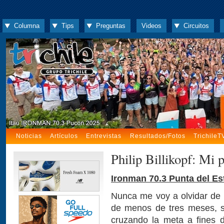
Columna
Tips
Preguntas
Videos
Circuitos
Noticias
Artículos
Entrevistas
Resultados/Fotos
TrichileT
Philip Billikopf: Mi p
Ironman 70.3 Punta del Es
Nunca me voy a olvidar de m
de menos de tres meses, s
cruzando la meta a fines 