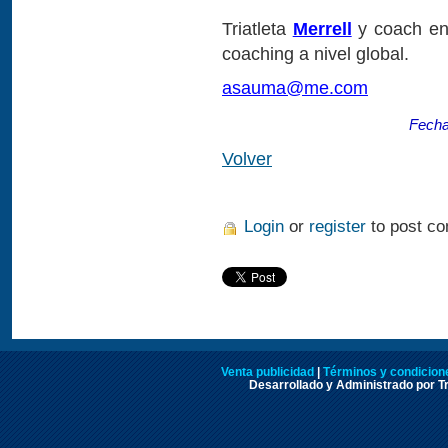
Triatleta
Merrell
y coach e
coaching a nivel global.
asauma@me.com
Fecha
Volver
Login
or
register
to post c
Venta publicidad
|
Términos y condicione
Desarrollado y Administrado por Tr