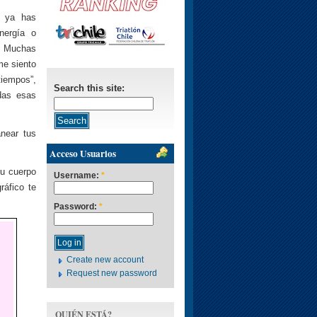
n ya has
nergía o
? Muchas
me siento
tiempos”,
Search this site:
das esas
near tus
Acceso Usuarios
tu cuerpo
Username:
*
ráfico te
Password:
*
Create new account
Request new password
QUIÉN ESTÁ?