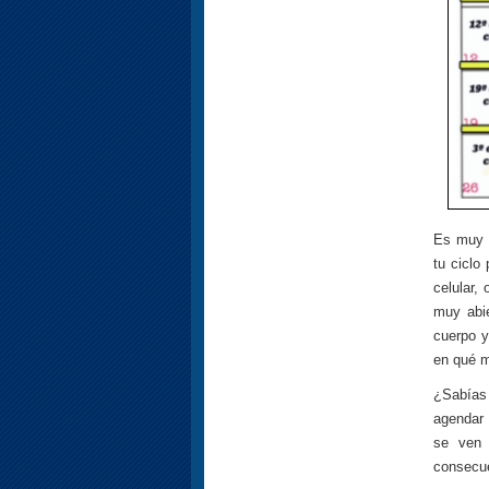
Es muy i
tu ciclo
celular,
muy abie
cuerpo y
en qué 
¿Sabías
agendar 
se ven 
consecue