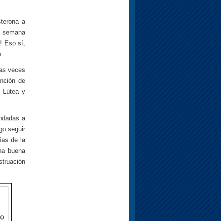
sterona a
a semana
! Eso sí,
.
has veces
ención de
e Lútea y
endadas a
go seguir
as de la
una buena
struación