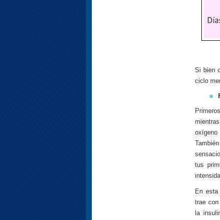
Si bien 
ciclo me
Primeros
mientras
oxígeno 
También
sensacio
tus pri
intensid
En esta 
trae con
la insu