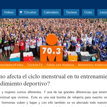
Videos
Circuitos
Calendario
Testeos
Clubs
Lesi
esultados/Fotos
TrichileTV
Fotos con Historia
Momentos históric
o afecta el ciclo menstrual en tu entrenami
ndimiento deportivo?
 y mujeres somos diferentes. Y una de las grandes diferencias que tenem
nstrual que vivimos. Este es una real bomba de relojería para nuestro o
s hormonas suben y bajan y con ello también se ve afectado todo nuestro