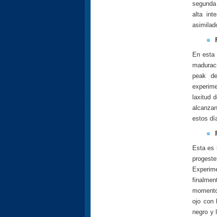
segunda 
alta in
asimilad
En esta 
maduraci
peak de
experime
laxitud 
alcanzan
estos día
Esta es 
progeste
Experime
finalmen
momento 
ojo con 
negro y 