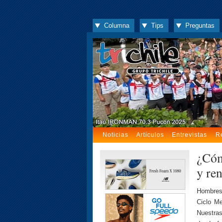
Columna
Tips
Preguntas
Noticias
Artículos
Entrevistas
R
¿Cóm
y re
Hombres
Ciclo Me
Nuestra