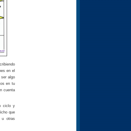
cribiendo
nes en el
 ser algo
tos en tu
an cuenta
 ciclo y
dicho que
 u otras