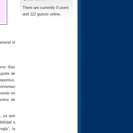
There are currently
0 users
and
112 guests
online.
eneral el
eros días
sporte de
eportivo.
rimentan
 estás en
entos de
a, ya que
bilidad a
gla”, la