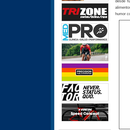
desde f
aliment
humor co