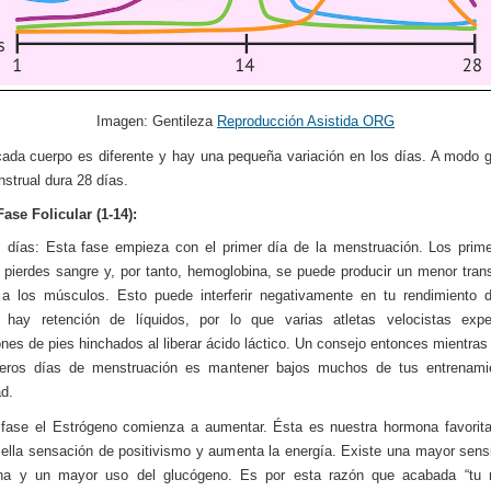
Imagen: Gentileza
Reproducción Asistida ORG
cada cuerpo es diferente y hay una pequeña variación en los días. A modo g
nstrual dura 28 días.
Fase Folicular (1-14):
 días: Esta fase empieza con el primer día de la menstruación. Los prim
 pierdes sangre y, por tanto, hemoglobina, se puede producir un menor tran
a los músculos. Esto puede interferir negativamente en tu rendimiento d
 hay retención de líquidos, por lo que varias atletas velocistas expe
nes de pies hinchados al liberar ácido láctico. Un consejo entonces mientras
meros días de menstruación es mantener bajos muchos de tus entrenami
ad.
fase el Estrógeno comienza a aumentar. Ésta es nuestra hormona favorit
 ella sensación de positivismo y aumenta la energía. Existe una mayor sensi
lina y un mayor uso del glucógeno. Es por esta razón que acabada “tu re