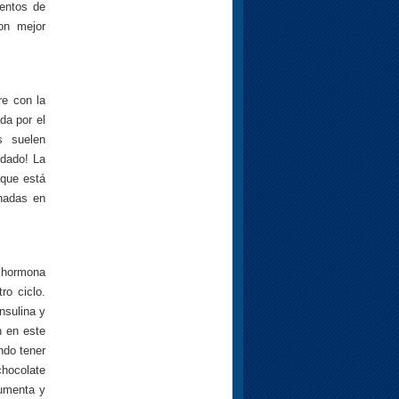
ientos de
on mejor
re con la
da por el
s suelen
idado! La
 que está
onadas en
a hormona
ro ciclo.
nsulina y
n en este
ndo tener
chocolate
aumenta y