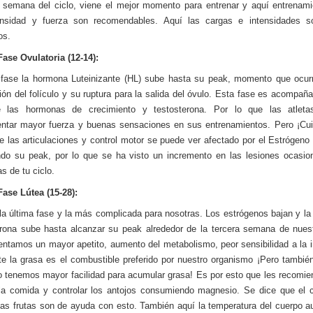
semana del ciclo, viene el mejor momento para entrenar y aquí entrenam
tensidad y fuerza son recomendables. Aquí las cargas e intensidades s
os.
Fase Ovulatoria (12-14):
fase la hormona Luteinizante (HL) sube hasta su peak, momento que ocur
ón del folículo y su ruptura para la salida del óvulo. Esta fase es acompaña
 las hormonas de crecimiento y testosterona. Por lo que las atleta
ntar mayor fuerza y buenas sensaciones en sus entrenamientos. Pero ¡Cu
de las articulaciones y control motor se puede ver afectado por el Estrógeno
do su peak, por lo que se ha visto un incremento en las lesiones ocasi
s de tu ciclo.
Fase Lútea (15-28):
la última fase y la más complicada para nosotras. Los estrógenos bajan y l
rona sube hasta alcanzar su peak alrededor de la tercera semana de nuest
ntamos un mayor apetito, aumento del metabolismo, peor sensibilidad a la i
te la grasa es el combustible preferido por nuestro organismo ¡Pero tambié
tenemos mayor facilidad para acumular grasa! Es por esto que les recomie
la comida y controlar los antojos consumiendo magnesio. Se dice que el 
las frutas son de ayuda con esto. También aquí la temperatura del cuerpo 