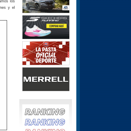
amos los
nes y el