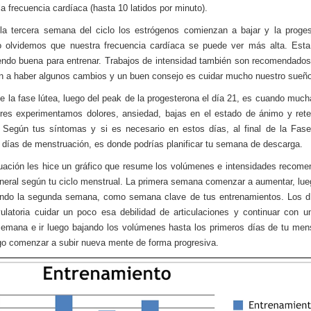
la frecuencia cardíaca (hasta 10 latidos por minuto).
la tercera semana del ciclo los estrógenos comienzan a bajar y la proge
No olvidemos que nuestra frecuencia cardíaca se puede ver más alta. Est
endo buena para entrenar. Trabajos de intensidad también son recomendados
 a haber algunos cambios y un buen consejo es cuidar mucho nuestro sueño
 de la fase lútea, luego del peak de la progesterona el día 21, es cuando muc
res experimentamos dolores, ansiedad, bajas en el estado de ánimo y ret
. Según tus síntomas y si es necesario en estos días, al final de la Fas
 días de menstruación, es donde podrías planificar tu semana de descarga.
uación les hice un gráfico que resume los volúmenes e intensidades recom
eral según tu ciclo menstrual. La primera semana comenzar a aumentar, lue
ndo la segunda semana, como semana clave de tus entrenamientos. Los dí
latoria cuidar un poco esa debilidad de articulaciones y continuar con 
semana e ir luego bajando los volúmenes hasta los primeros días de tu men
go comenzar a subir nueva mente de forma progresiva.