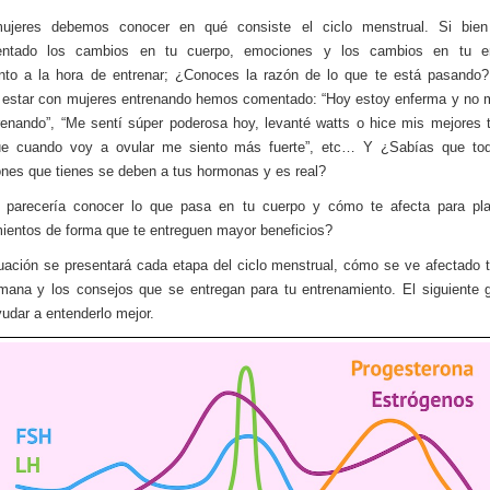
jeres debemos conocer en qué consiste el ciclo menstrual. Si bie
entado los cambios en tu cuerpo, emociones y los cambios en tu e
ento a la hora de entrenar; ¿Conoces la razón de lo que te está pasando
 estar con mujeres entrenando hemos comentado: “Hoy estoy enferma y no 
renando”, “Me sentí súper poderosa hoy, levanté watts o hice mis mejores 
ue cuando voy a ovular me siento más fuerte”, etc… Y ¿Sabías que to
nes que tienes se deben a tus hormonas y es real?
 parecería conocer lo que pasa en tu cuerpo y cómo te afecta para pla
ientos de forma que te entreguen mayor beneficios?
uación se presentará cada etapa del ciclo menstrual, cómo se ve afectado 
ana y los consejos que se entregan para tu entrenamiento. El siguiente g
udar a entenderlo mejor.