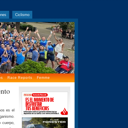
ones
Ciclismo
os
Race Reports
Femme
ento
os es el
rganismo.
 cuerpo,