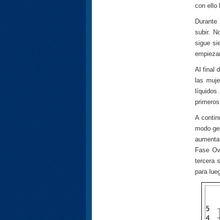
con ello 
Durante 
subir. 
sigue si
empiezan
Al final
las muje
líquidos
primeros
A contin
modo gen
aumenta
Fase Ovu
tercera 
para lue