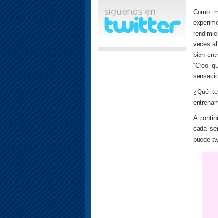
Como mu
experim
rendimi
veces al
bien ent
“Creo q
sensacio
¿Qué te
entrenam
A contin
cada sem
puede ay