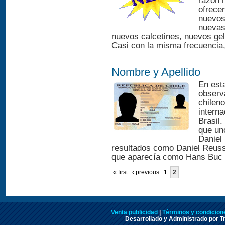
razón 
ofrece
nuevos 
nuevas
nuevos calcetines, nuevos gel
Casi con la misma frecuencia,
Nombre y Apellido
En est
observ
chilen
interna
Brasil.
que un
Daniel
resultados como Daniel Reus
que aparecía como Hans Buc 
« first
‹ previous
1
2
Venta publicidad
|
Términos y condicione
Desarrollado y Administrado por Tr