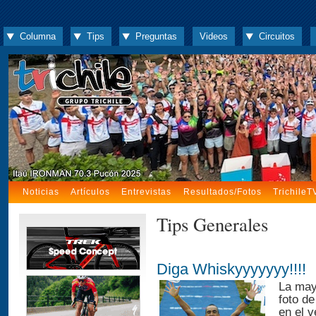
Columna
Tips
Preguntas
Videos
Circuitos
Noticias
Artículos
Entrevistas
Resultados/Fotos
TrichileT
Tips Generales
Diga Whiskyyyyyyy!!!!
La mayo
foto d
en el v