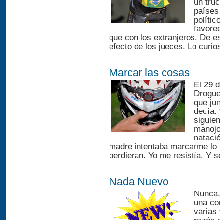
un tru
países 
polític
favore
que con los extranjeros. De e
efecto de los jueces. Lo curios
Marcar las cosas
El 29 
Droguet
que jun
decía: 
siguien
manojo 
nataci
madre intentaba marcarme lo ú
perdieran. Yo me resistía. Y s
Nada Nuevo
Nunca,
una co
varias