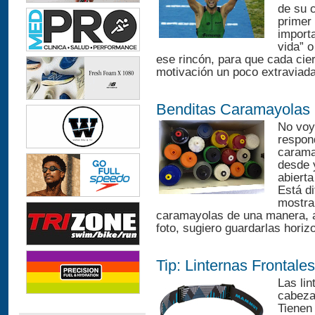
de su c
primer
import
vida” o
ese rincón, para que cada cie
motivación un poco extraviada
Benditas Caramayolas
No voy 
respon
carama
desde 
abierta
Está di
mostra
caramayolas de una manera, a 
foto, sugiero guardarlas horizo
Tip: Linternas Frontales
Las lin
cabeza
Tienen 