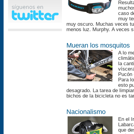
Result
muchos
caso de
muy te
muy oscuro. Muchas veces tu b
menos luz. Murphy. A veces s
Mueran los mosquitos
A lo me
climát
la can
víscera
Pucón 
Para lo
esto p
desagrado. La tarea de limpia
bichos de la bicicleta no es tan
Nacionalismo
En el 
Labarc
que des