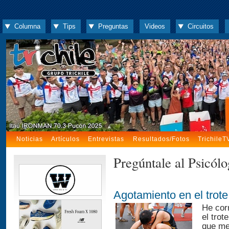
Columna
Tips
Preguntas
Videos
Circuitos
Noticias
Artículos
Entrevistas
Resultados/Fotos
TrichileT
Pregúntale al Psicól
Agotamiento en el trote
He cor
el tro
que me