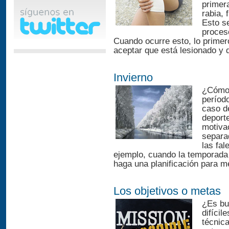
primera
rabia, 
Esto s
proces
Cuando ocurre esto, lo primero
aceptar que está lesionado y 
Invierno
¿Cómo 
período
caso de
deport
motiva
separa
las fal
ejemplo, cuando la temporada
haga una planificación para me
Los objetivos o metas
¿Es bu
difícil
técnica