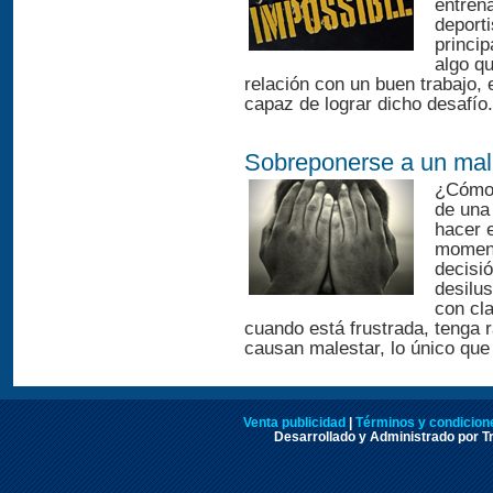
entren
deporti
princi
algo q
relación con un buen trabajo, 
capaz de lograr dicho desafío.
Sobreponerse a un mal
¿Cómo 
de una
hacer 
moment
decisi
desilu
con cla
cuando está frustrada, tenga 
causan malestar, lo único que 
Venta publicidad
|
Términos y condicione
Desarrollado y Administrado por Tr