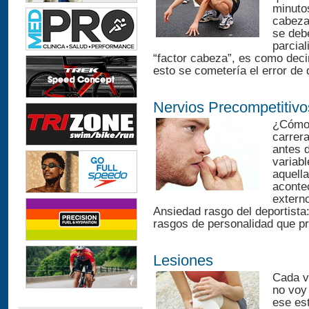
minuto
cabeza
se deb
parcial
“factor cabeza”, es como decir 
esto se cometería el error de 
Nervios Precompetitivo
¿Cómo 
carrer
antes d
variabl
aquell
aconte
externo
Ansiedad rasgo del deportista:
rasgos de personalidad que pr
Lesiones
Cada v
no voy
ese es