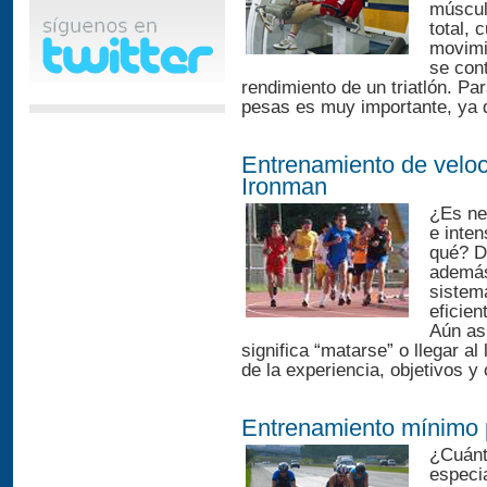
múscul
total,
movimi
se cont
rendimiento de un triatlón. P
pesas es muy importante, ya qu
Entrenamiento de veloc
Ironman
¿Es ne
e inte
qué? D
además
sistem
eficien
Aún as
significa “matarse” o llegar a
de la experiencia, objetivos y
Entrenamiento mínimo 
¿Cuánt
especi