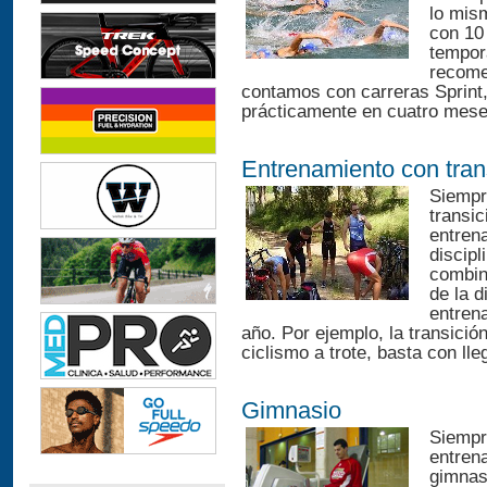
lo mism
con 10
tempora
recome
contamos con carreras Sprint,
prácticamente en cuatro meses
Entrenamiento con tran
Siempr
transic
entren
discip
combin
de la d
entren
año. Por ejemplo, la transició
ciclismo a trote, basta con lle
Gimnasio
Siempr
entren
gimnas