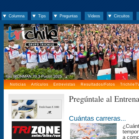
Columna
Tips
Preguntas
Videos
Circuitos
Noticias
Artículos
Entrevistas
Resultados/Fotos
TrichileT
Pregúntale al Entren
Cuántas carreras...
¿Cuánt
tempor
a compe