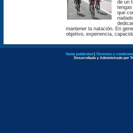
de un 
tengas 
que com
nadado
dedica
mantener la natación. En gene
objetivo, experiencia, capacid
Venta publicidad
|
Términos y condicione
Desarrollado y Administrado por Tr