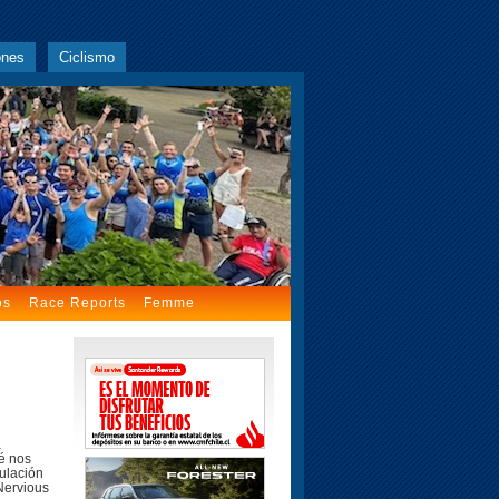
ones
Ciclismo
os
Race Reports
Femme
a
é nos
mulación
Nervious