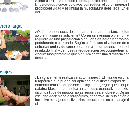
Stimulation). Es un medio fisioterapéutico empleado por los
kinesiólogos y cuyos objetivos son reducir el dolor, mejorar 
propioceptividad y estimular la musculatura debilitada. En e
del...
rrera larga
¿Qué hacer después de una carrera de larga distancia: elo
sólo el masaje es suficiente? Correr un ironman o bien un 7
requiere de una preparación singular. Son horas y horas n
pedaleando o corriendo. Según cuánto sea el volumen de e
entrenamiento y de cómo llegamos a la competencia será e
resultado final y de nuestra recuperación post competencia.
Analicemos primero lo que significa correr una distancia co
descritas...
sajes
¿Es conveniente realizarse automasajes? El masaje es un
terapéutica que puede ser aplicada en distintas etapas del
entrenamiento o competencia. Hay que agregar que aunque
palabra Masoterapia indica un concepto generalizado, exis
distintos tipos de masoterapias según sea el objetivo. De a
escuche decir masaje terapéutico, deportivo, de relajación 
inclusive masaje reductivo. Nos centraremos en el masaje d
el...