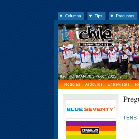
Columna
Tips
Preguntas
Noticias
Artículos
Entrevistas
R
Preg
TENS