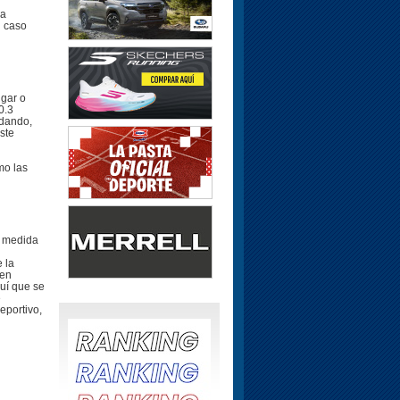
la
l caso
ngar o
0.3
adando,
ste
l
mo las
a medida
 la
ten
quí que se
e
eportivo,