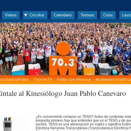
Videos
Circuitos
Calendario
Testeos
Clubs
Lesi
esultados/Fotos
TrichileTV
Fotos con Historia
Momentos históric
úntale al Kinesiólogo Juan Pablo Canevaro
¿Es conveniente comprar un TENS? Antes de contestar est
pregunta primero hay que entender que es el TENS y de qu
servirá. TENS es una abreviación en inglés y significa Esti
Eléctrica Nerviosa Transcutánea (Transcutaneus Electrical 