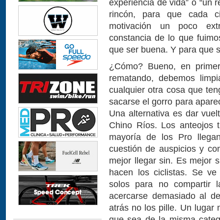
experiencia de vida” o “un 
rincón, para que cada c
motivación un poco extr
constancia de lo que fuimo
que ser buena. Y para que 
¿Cómo? Bueno, en primer
rematando, debemos limpia
cualquier otra cosa que te
sacarse el gorro para apare
Una alternativa es dar vuelt
Chino Ríos. Los anteojos t
mayoría de los Pro llega
cuestión de auspicios y c
mejor llegar sin. Es mejor su
hacen los ciclistas. Se v
solos para no compartir l
acercarse demasiado al de
atrás no los pille. Un luga
que sea de la misma catego