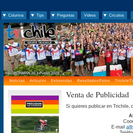
Columna
Tips
Preguntas
Videos
Circuitos
Noticias
Artículos
Entrevistas
Resultados/Fotos
TrichileT
Venta de Publicidad
Si quieres publicar en Trichile, 
A
Coor
E-mail
alf
Teléfo