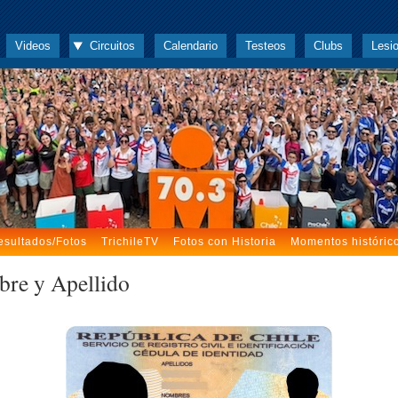
Videos
Circuitos
Calendario
Testeos
Clubs
Lesi
esultados/Fotos
TrichileTV
Fotos con Historia
Momentos históric
re y Apellido