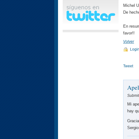
Michel U
De hecho
En resum
favor!!
Volver
Logi
Tweet
Apel
Submit
Mi ape
hay qu
Graci
Sergio