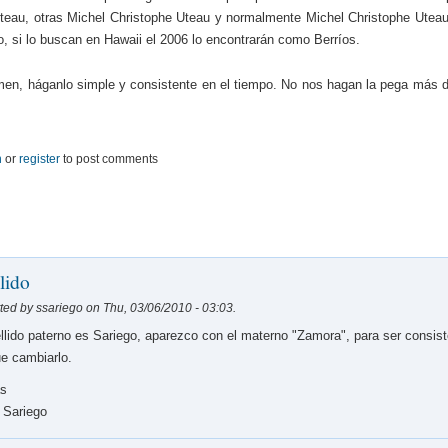
teau, otras Michel Christophe Uteau y normalmente Michel Christophe Uteau
, si lo buscan en Hawaii el 2006 lo encontrarán como Berríos.
en, háganlo simple y consistente en el tiempo. No nos hagan la pega más dif
n
or
register
to post comments
lido
ted by ssariego on Thu, 03/06/2010 - 03:03.
llido paterno es Sariego, aparezco con el materno "Zamora", para ser consis
e cambiarlo.
as
 Sariego