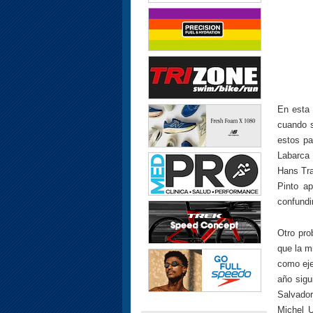
En esta 
cuando s
estos pa
Labarca
Hans Tr
Pinto a
confundi
Otro pro
que la m
como eje
año sigu
Salvado
Michel U