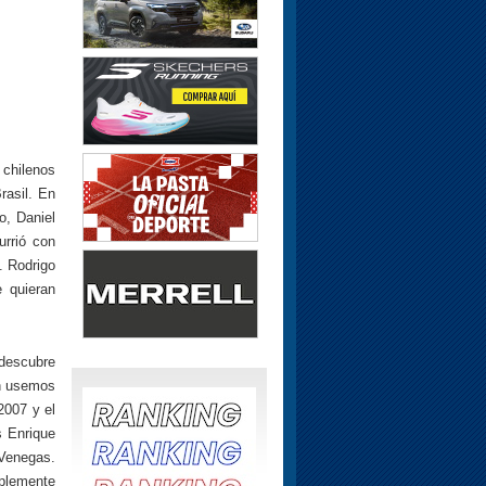
 chilenos
rasil. En
o, Daniel
rrió con
 Rodrigo
 quieran
 descubre
én usemos
2007 y el
s Enrique
Venegas.
mplemente