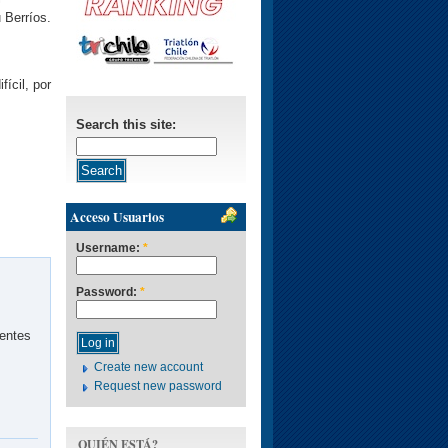
 Berríos.
ícil, por
Search this site:
Acceso Usuarios
Username:
*
Password:
*
tentes
Create new account
Request new password
QUIÉN ESTÁ?