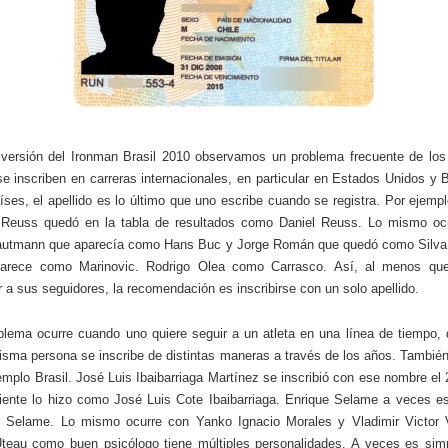
versión del Ironman Brasil 2010 observamos un problema frecuente de los
e inscriben en carreras internacionales, en particular en Estados Unidos y B
íses, el apellido es lo último que uno escribe cuando se registra. Por ejempl
 Reuss quedó en la tabla de resultados como Daniel Reuss. Lo mismo ocu
autmann que aparecía como Hans Buc y Jorge Román que quedó como Silva.
parece como Marinovic. Rodrigo Olea como Carrasco. Así, al menos que
r a sus seguidores, la recomendación es inscribirse con un solo apellido.
blema ocurre cuando uno quiere seguir a un atleta en una línea de tiempo,
isma persona se inscribe de distintas maneras a través de los años. Tambi
mplo Brasil. José Luis Ibaibarriaga Martínez se inscribió con ese nombre el 
iente lo hizo como José Luis Cote Ibaibarriaga. Enrique Selame a veces e
r Selame. Lo mismo ocurre con Yanko Ignacio Morales y Vladimir Victor 
teau como buen psicólogo tiene múltiples personalidades. A veces es si