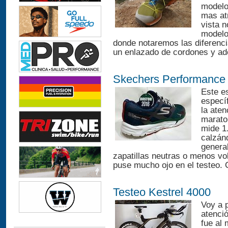
modelo
mas atr
vista n
modelo,
donde notaremos las diferenci
un enlazado de cordones y ade
Skechers Performance
Este e
especí
la aten
marato
mide 1
calzánd
general
zapatillas neutras o menos vo
puse mucho ojo en el testeo. 
Testeo Kestrel 4000
Voy a p
atenció
fue al