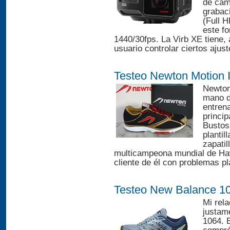
de cám
grabac
(Full H
este f
1440/30fps. La Virb XE tiene,
usuario controlar ciertos ajust
Testeo Newton Motion I
Newton
mano d
entren
princip
Bustos 
plantil
zapatil
multicampeona mundial de Haw
cliente de él con problemas pla
Testeo New Balance 1
Mi rel
justame
1064. 