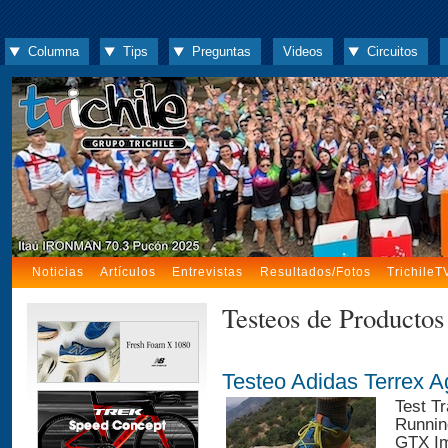
Columna
Tips
Preguntas
Videos
Circuitos
Noticias
Artículos
Entrevistas
Resultados/Fotos
TrichileT
Testeos de Productos
Testeo Adidas Terrex 
Test Tr
Runnin
GTX Im