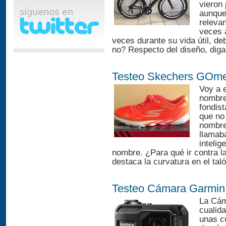
vieron
aunque 
releva
veces 
veces durante su vida útil, de
no? Respecto del diseño, dig
Testeo Skechers GOm
Voy a 
nombre 
fondist
que no
nombre
llamab
intelig
nombre. ¿Para qué ir contra l
destaca la curvatura en el taló
Testeo Cámara Garmin
La Cám
cualid
unas cu