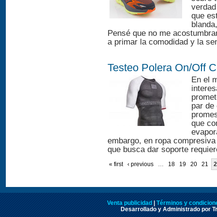
verdad
que es
blanda
Pensé que no me acostumbrarí
a primar la comodidad y la se
Testeo Polera On/Off 
En el 
interes
promet
par de
promesa
que co
evapor
embargo, en ropa compresiva 
que busca dar soporte requier
« first
‹ previous
…
18
19
20
21
2
Venta publicidad
|
Términos y condicione
Desarrollado y Administrado por Tr