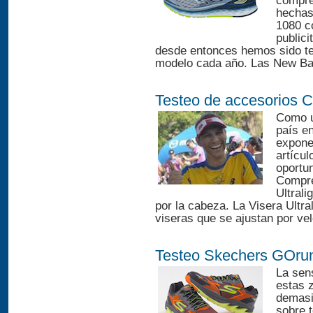
compré
hechas
1080 c
publici
desde entonces hemos sido te
modelo cada año. Las New Bal
Testeo de accesorios 
Como u
país e
expone
artícul
oportu
Compres
Ultral
por la cabeza. La Visera Ultra
viseras que se ajustan por velc
Testeo Skechers GOrun
La sens
estas z
demasi
sobre 