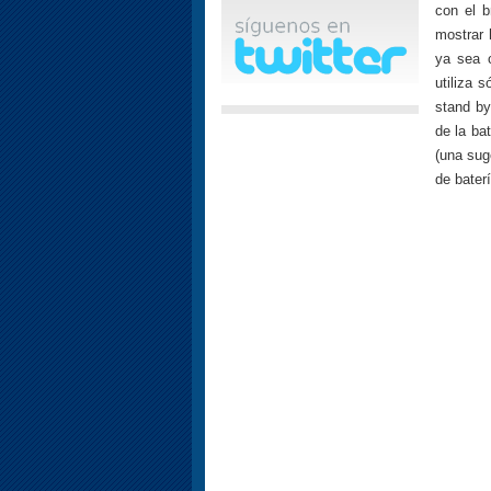
con el b
mostrar 
ya sea c
utiliza 
stand by
de la ba
(una sug
de bater