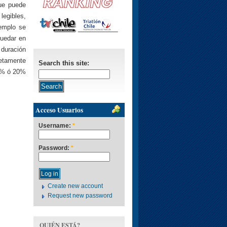
que puede
legibles,
jemplo se
quedar en
 duración
letamente
Search this site:
15% ó 20%
Acceso Usuarios
Username:
*
Password:
*
Create new account
Request new password
QUIÉN ESTÁ?