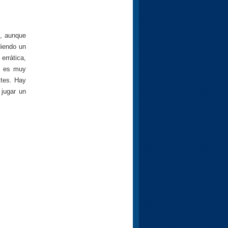
s, aunque
diendo un
errática,
y es muy
ites. Hay
jugar un