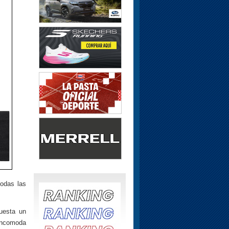
todas las
uesta un
 incomoda