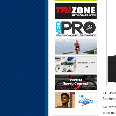
El Globa
funcione
De tama
poco aco