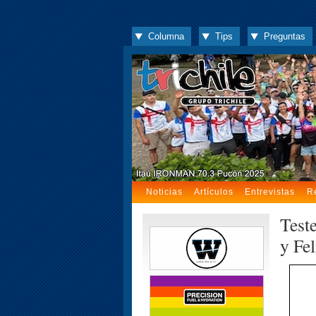
Columna
Tips
Preguntas
Noticias
Artículos
Entrevistas
R
Test
y Fe