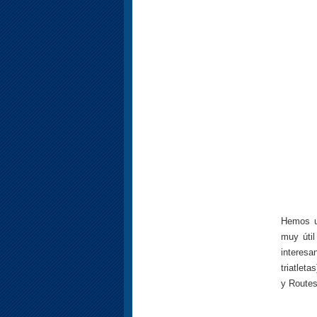
Hemos u
muy útil
interesa
triatlet
y Routes