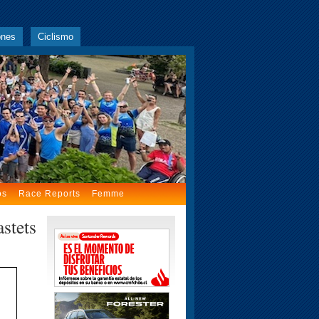
ones
Ciclismo
os
Race Reports
Femme
stets