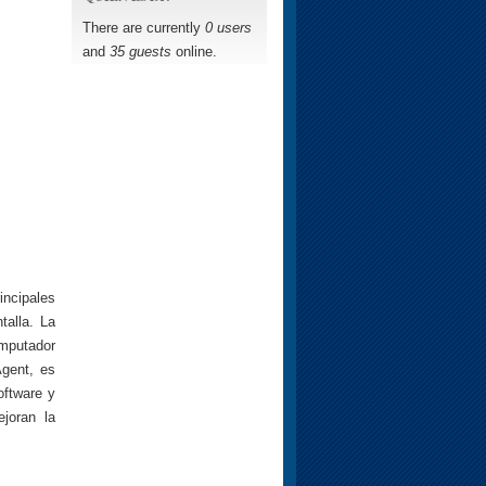
There are currently
0 users
and
35 guests
online.
rincipales
talla. La
omputador
Agent, es
oftware y
ejoran la