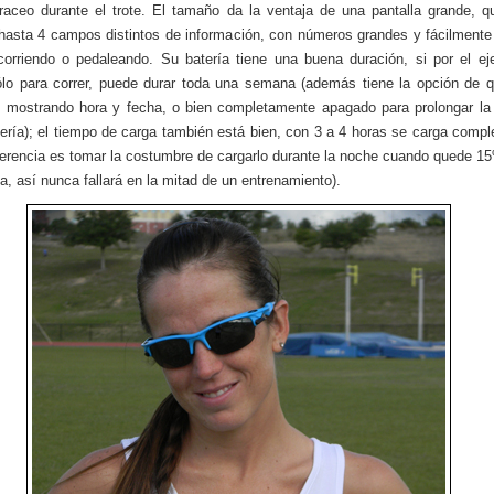
raceo durante el trote. El tamaño da la ventaja de una pantalla grande, 
hasta 4 campos distintos de información, con números grandes y fácilmente 
orriendo o pedaleando. Su batería tiene una buena duración, si por el e
sólo para correr, puede durar toda una semana (además tiene la opción de 
 mostrando hora y fecha, o bien completamente apagado para prolongar la
tería); el tiempo de carga también está bien, con 3 a 4 horas se carga comp
erencia es tomar la costumbre de cargarlo durante la noche cuando quede 
ía, así nunca fallará en la mitad de un entrenamiento).