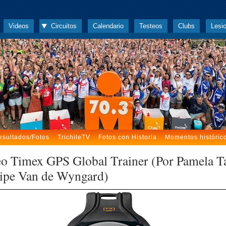
Videos
Circuitos
Calendario
Testeos
Clubs
Lesi
esultados/Fotos
TrichileTV
Fotos con Historia
Momentos históric
eo Timex GPS Global Trainer (Por Pamela Ta
lipe Van de Wyngard)