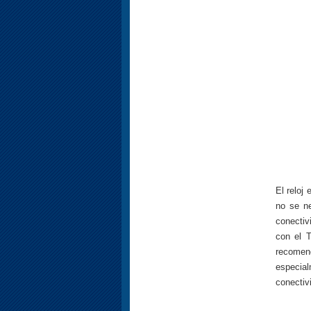
El reloj 
no se ne
conectiv
con el T
recomend
especial
conectiv