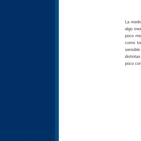
La medic
algo ine
poco men
como to
sensible
distint
poco con