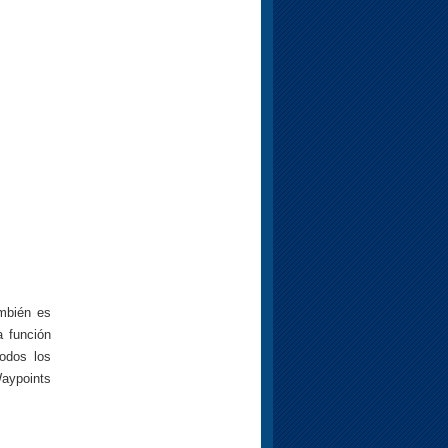
mbién es
a función
todos los
Waypoints