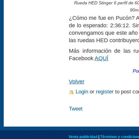
Rueda HED Stinger 6 perfil de 6
90mm
¿Cómo me fue en Pucón? An
de lo esperado: 2:36:12. Si
convengamos que este año 
las ruedas HED contribuyer
Más información de las 
Facebook
AQUÍ
Po
Volver
Login
or
register
to post c
Tweet
Venta publicidad
|
Términos y condicione