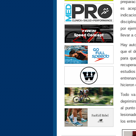
preparac
es acep
indicaci
discipli
por ejem
llevar a
Hay auto
que el d
para qu
recuper
estudios
entrenan
hicieron
Todo va 
deprimir
al punto
lesionad
los entr