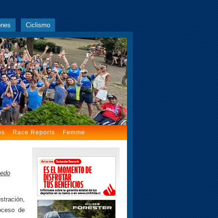
ones
Ciclismo
os
Race Reports
Femme
uedo
stración,
oceso de