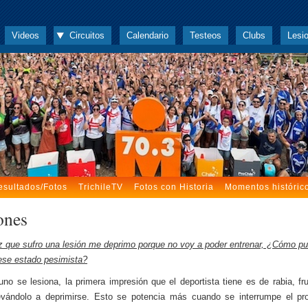
Videos
Circuitos
Calendario
Testeos
Clubs
Lesi
esultados/Fotos
TrichileTV
Fotos con Historia
Momentos históric
ones
 que sufro una lesión me deprimo porque no voy a poder entrenar, ¿Cómo p
ese estado pesimista?
no se lesiona, la primera impresión que el deportista tiene es de rabia, fru
levándolo a deprimirse. Esto se potencia más cuando se interrumpe el pr