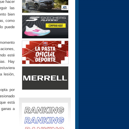
que hacer
guir las
ento bien
ias, como
 lo puede
l momento
caciones,
ndo esté
ias. Hay
estuviera
a lesión,
 opta por
lesionado
 que está
s ganas a