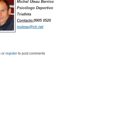
Michel Uteau Berríos
Psicólogo Deportivo
Triatleta
Contacto:
9905 0520
muteau@vtr.net
n
or
register
to post comments