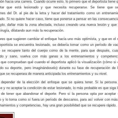
ión hacia una carrera. Cuando ocurre esto, lo primero que el deportista tiene 
tar que está lesionado y que necesita recuperarse. Se tiene que se
ones del Dr. al pie de la letra y hacer del tratamiento como un entrenami
nado. Si no quiere hacer caso, tiene que ponerse a pensar en las consecuenc
plo, dañar más la zona afectada, incluso creando una nueva lesión y que
 cirugía, dilatando aun más la recuperación.
res que sugieren cambiar el enfoque hacia uno más optimista, y que en e
eportista se encuentra lesionado, se debería tomar como un período de va
e se recupere tanto del cuerpo como de la mente, para que después, cua
ado y sano, vuelva con más ganas a los entrenamientos y competenc
 que comprueban qué cuando el deportista aplicó la visualización (cómo si 
do su deporte, pero imaginándoselo) durante su fase de recuperación de l
 que se recuperara de manera anticipada los entrenamientos y su nivel.
depender de la elección del enfoque que se quiera tener. Si la persona
se y no aceptar la condición de estar lesionado, lo más probable es que siga 
 de tener que abandonar el deporte. Pero si la persona opta por aceptar
o y lo toma como si fuera un período de descanso, para así volver con má
enamientos y competencias, hay una gran posibilidad que se recupere rápido.