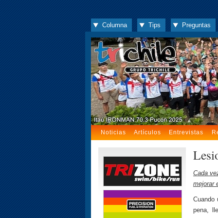
Columna
Tips
Preguntas
Noticias
Artículos
Entrevistas
R
Lesi
Cada vez
mejorar 
Cuando u
pena, l