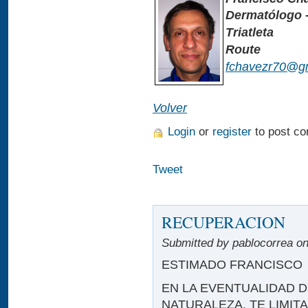
Dermatólogo 
Triatleta
Route
fchavezr70@g
Volver
Login
or
register
to post c
Tweet
RECUPERACION
Submitted by pablocorrea on
ESTIMADO FRANCISCO
EN LA EVENTUALIDAD 
NATURALEZA, TE LIMIT