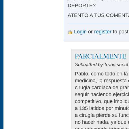
DEPORTE?
ATENTO A TUS COMENT
Login
or
register
to pos
PARCIALMENTE
Submitted by franciscoc
Pablo, como todo en la 
medicina, la respuesta 
cirugia cardiaca de gr
seguir haciendo ejercic
competitivo, que impliq
a 135 latidos por minu
a cirugìa pierde su fun
no hacer nada, ya que e
una adecuada irrigaciò