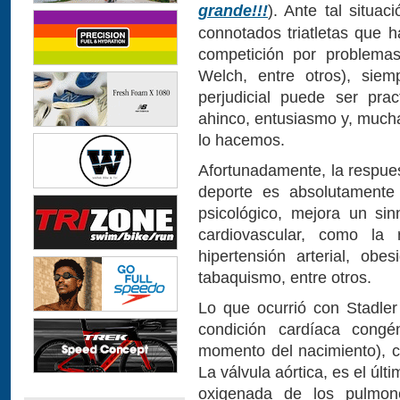
grande!!!
). Ante tal situa
connotados triatletas que 
competición por problemas
Welch, entre otros), siem
perjudicial puede ser pra
ahinco, entusiasmo y, mucha
lo hacemos.
Afortunadamente, la respues
deporte es absolutamente 
psicológico, mejora un si
cardiovascular, como la r
hipertensión arterial, obe
tabaquismo, entre otros.
Lo que ocurrió con Stadle
condición cardíaca congé
momento del nacimiento), c
La válvula aórtica, es el úl
oxigenada de los pulmone