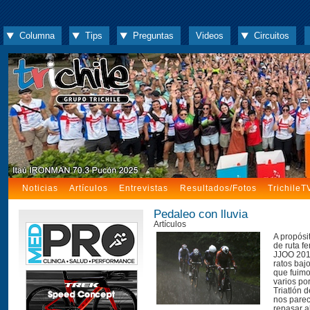
Columna
Tips
Preguntas
Videos
Circuitos
Noticias
Artículos
Entrevistas
Resultados/Fotos
TrichileT
Pedaleo con lluvia
Artículos
A propósi
de ruta f
JJOO 2012
ratos bajo
que fuimo
varios po
Triatlón 
nos parec
repasar a