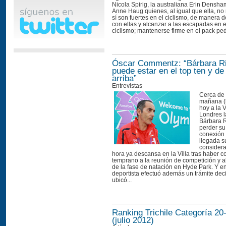
Nicola Spirig, la australiana Erin Densh
Anne Haug quienes, al igual que ella, no
sí son fuertes en el ciclismo, de manera 
con ellas y alcanzar a las escapadas en el
ciclismo; mantenerse firme en el pack peda
Óscar Commentz: “Bárbara R
puede estar en el top ten y de
arriba”
Entrevistas
Cerca de 
mañana (h
hoy a la 
Londres la
Bárbara R
perder su
conexión
llegada su
considera
hora ya descansa en la Villa tras haber 
temprano a la reunión de competición y a
de la fase de natación en Hyde Park. Y en
deportista efectuó además un trámite dec
ubicó...
Ranking Trichile Categoría 20
(julio 2012)