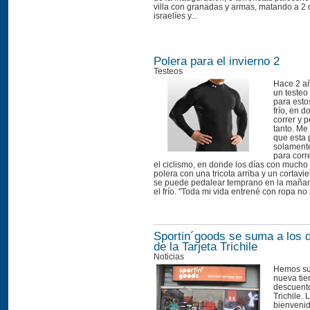
villa con granadas y armas, matando a 2 
israelíes y...
Polera para el invierno 2
Testeos
Hace 2 a
un testeo
para esto
frío, en d
correr y 
tanto. Me
que esta 
solamente
para corr
el ciclismo, en donde los días con mucho 
polera con una tricota arriba y un cortavi
se puede pedalear temprano en la mañana
el frío. "Toda mi vida entrené con ropa no 
Sportin´goods se suma a los 
de la Tarjeta Trichile
Noticias
Hemos s
nueva tie
descuento
Trichile.
bienvenid