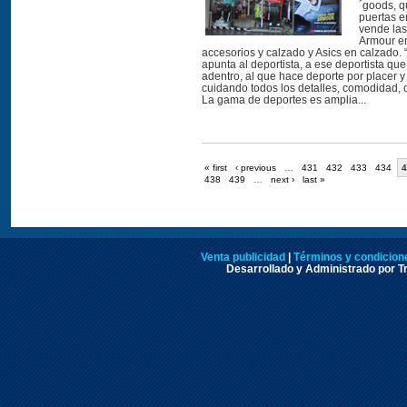
´goods, q
puertas e
vende la
Armour en
accesorios y calzado y Asics en calzado.
apunta al deportista, a ese deportista qu
adentro, al que hace deporte por placer y a
cuidando todos los detalles, comodidad, c
La gama de deportes es amplia...
« first
‹ previous
…
431
432
433
434
4
438
439
…
next ›
last »
Venta publicidad
|
Términos y condicione
Desarrollado y Administrado por Tr