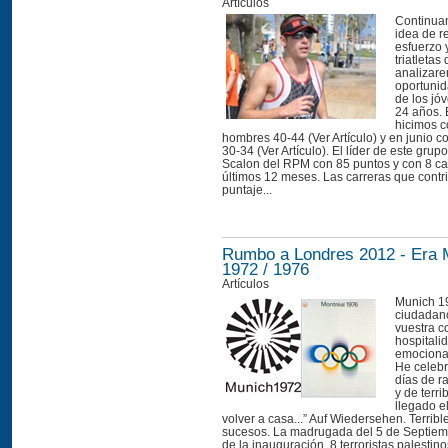
Artículos
Continua
idea de r
esfuerzo 
triatletas
analizare
oportunid
de los jó
24 años. 
hicimos c
hombres 40-44 (Ver Artículo) y en junio 
30-34 (Ver Artículo). El líder de este grup
Scalon del RPM con 85 puntos y con 8 ca
últimos 12 meses. Las carreras que contr
puntaje...
Rumbo a Londres 2012 - Era
1972 / 1976
Artículos
Munich 1
ciudadan
vuestra co
hospitali
emociona
He celeb
días de ra
y de terr
llegado e
volver a casa...” Auf Wiedersehen. Terribl
sucesos. La madrugada del 5 de Septiem
de la inauguración, 8 terroristas palestin