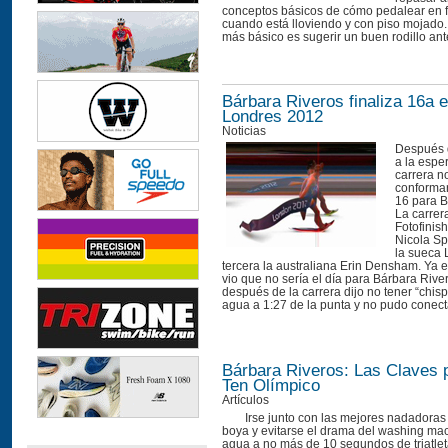
conceptos básicos de cómo pedalear en 
cuando está lloviendo y con piso mojado.
más básico es sugerir un buen rodillo ante
Bárbara Riveros finaliza 16a 
Londres 2012
Noticias
Después 
a la espe
carrera n
conformar
16 para B
La carrer
Fotofinish
Nicola Sp
la sueca 
tercera la australiana Erin Densham. Ya e
vio que no sería el día para Bárbara Rive
después de la carrera dijo no tener “chisp
agua a 1:27 de la punta y no pudo conect
Bárbara Riveros: Las Claves p
Ten Olímpico
Artículos
Irse junto con las mejores nadadoras
boya y evitarse el drama del washing mach
agua a no más de 10 segundos de triatlet