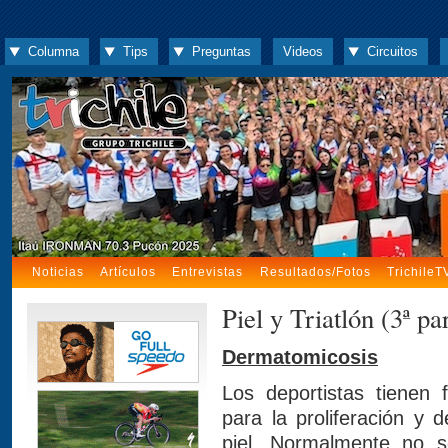
Columna
Tips
Preguntas
Videos
Circuitos
Noticias
Artículos
Entrevistas
Resultados/Fotos
TrichileT
Piel y Triatlón (3ª pa
Dermatomicosis
Los deportistas tienen 
para la proliferación y 
piel. Normalmente no s