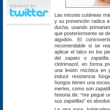
Las micosis cutáneas más
y su prevención radica 
ducha, usando primariam
que posteriormente se de
algodón. El controver
recomendable si se rea
aplicar el talco en los pi
del zapato o zapatilla
clotrimazol, en forma pr
una lesión micótica en 
inducir resistencia fún
hongos tienen una escas
inertes, como son zapatill
historia de: “me pegué 
sus zapatillas” es absolu
La otra zona, habitualm