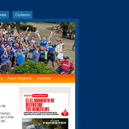
ones
Ciclismo
os
Race Reports
Femme
s de
hsimer,
 en Chile
de...