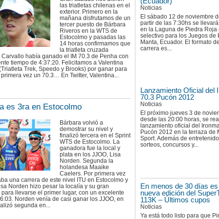
(Ecuador)
las triatletas chilenas en el
Noticias
exterior. Primero en la
El sábado 12 de noviembre d
mañana disfrutamos de un
partir de las 7:30hs se llevar
tercer puesto de Bárbara
en la Laguna de Piedra Roja e
Riveros en la WTS de
selectivo para los Juegos de
Estocolmo y pasadas las
Manta, Ecuador. El formato d
14 horas confirmamos que
carrera es...
la triatleta cruzada
a Carvallo había ganado el IM 70.3 de Penha con
nte tiempo de 4:37:20. Felicitamos a Valentina
(Triatleta Trek, Speedo y Brooks) por ganar para
 primera vez un 70.3… En Twitter, Valentina...
Lanzamiento Oficial del
70.3 Pucón 2012
Noticias
a es 3ra en Estocolmo
El próximo jueves 3 de novie
desde las 20:00 horas, se rea
Bárbara volvió a
lanzamiento oficial del Ironm
demostrar su nivel y
Pucón 2012 en la terraza de 
finalizó tercera en el Sprint
Sport. Además de entretenid
WTS de Estocolmo. La
sorteos, concursos y...
ganadora fue la local y
plata en los JJOO, Lisa
Norden. Segunda la
holandesa Maaike
Caelers. Por primera vez
aba una carrera de este nivel ITU en Estocolmo y
En menos de 30 días es 
Lisa Norden hizo pesar la localía y su gran
nueva edición del Super
ara llevarse el primer lugar, con un excelente
16:03. Norden venía de casi ganar los JJOO, en
113K – Últimos cupos
alizó segunda en...
Noticias
Ya está todo listo para que Pi