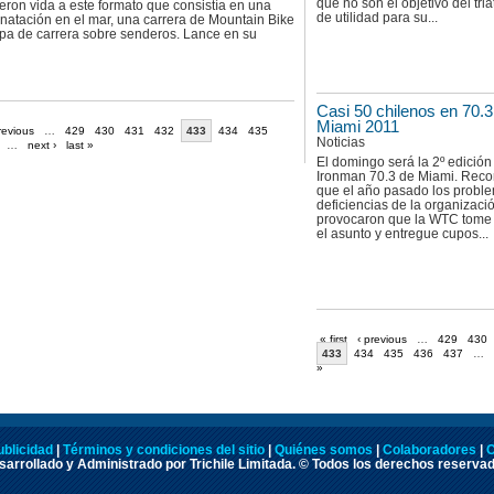
que no son el objetivo del tria
dieron vida a este formato que consistía en una
de utilidad para su...
natación en el mar, una carrera de Mountain Bike
apa de carrera sobre senderos. Lance en su
Casi 50 chilenos en 70.3
Miami 2011
revious
…
429
430
431
432
433
434
435
Noticias
…
next ›
last »
El domingo será la 2º edición
Ironman 70.3 de Miami. Rec
que el año pasado los probl
deficiencias de la organizaci
provocaron que la WTC tome 
el asunto y entregue cupos...
« first
‹ previous
…
429
430
433
434
435
436
437
…
»
ublicidad
|
Términos y condiciones del sitio
|
Quiénes somos
|
Colaboradores
|
C
arrollado y Administrado por Trichile Limitada. © Todos los derechos reserva