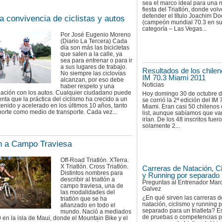
sea el marco ideal para una 
fiesta del Triatlón, donde vol
defender el título Joachim D
a convivencia de ciclistas y autos
(campeón mundial 70.3 en s
categoría – Las Vegas...
Por José Eugenio Moreno
(Diario La Tercera) Cada
día son más las bicicletas
que salen a la calle, ya
sea para entrenar o para ir
a sus lugares de trabajo.
Resultados de los chilen
No siempre las ciclovías
IM 70.3 Miami 2011
alcanzan, por eso debe
Noticias
haber respeto y una
lación con los autos. Cualquier ciudadano puede
Hoy domingo 30 de octubre 
nta que la práctica del ciclismo ha crecido a un
se corrió la 2ª edición del IM 
tenido y acelerado en los últimos 10 años, tanto
Miami. Eran casi 50 chilenos e
orte como medio de transporte. Cada vez...
list, aunque sabíamos que va
irían. De los 48 inscritos fuer
solamente 2...
ón a Campo Traviesa
Off-Road Triatlón. XTerra.
X Triatlón. Cross Triatlón.
Carreras de Natación, C
Distintos nombres para
y Running por separado
describir al triatlón a
Preguntas al Entrenador Mar
campo traviesa, una de
Galvez
las modalidades del
¿En qué sirven las carreras d
triatlón que se ha
natación, ciclismo y running 
afianzado en todo el
separado para un triatleta? Es
mundo. Nació a mediados
de pruebas o competencias 
0 en la isla de Maui, donde el Mountain Bike y el