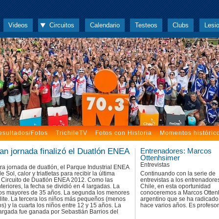
Videos
Circuitos
Calendario
Testeos
Clubs
Lesi
esultados/Fotos
TrichileTV
Fotos con Historia
Momentos históric
an jornada finalizó el Duatlón ENEA
Entrenadores: Marcos
Ottenhsimer
Entrevistas
ra jornada de duatlón, el Parque Industrial ENEA
e Sol, calor y triatletas para recibir la última
Continuando con la serie de
l Circuito de Duatlón ENEA 2012. Como las
entrevistas a los entrenadore
teriores, la fecha se dividió en 4 largadas. La
Chile, en esta oportunidad
los mayores de 35 años. La segunda los menores
conoceremos a Marcos Otten
lite. La tercera los niños más pequeños (menos
argentino que se ha radicado
s) y la cuarta los niños entre 12 y 15 años. La
hace varios años. Es profesor 
argada fue ganada por Sebastián Barrios del