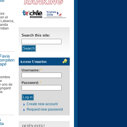
 IM
bre
 en el
 Labarca,
randa
istian
Search this site:
Favia
compiten
Acceso Usuarios
tapé
Username:
*
viembre
de
Password:
*
e uno de
Wyngard
la
Create new account
Request new password
s
ta
QUIÉN ESTÁ?