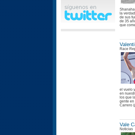
Shanahan
la verdad
de sus f
de 35 añ
que come
Valent
Race Rep
el vuelo 
en nuest
los que l
gente en 
Carrero (
Vale C
Noticias