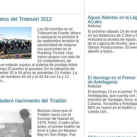
Aguas Abiertas en la La
elos del Tridesert 2012
Aculeo
Noticias
Los 80 inscritos en el
El próximo sábado 19 de no
Tridesert de Puerto Velero
en las distancias de 2,5km y
a realizarse el próximo 9
realizará la prueba de Aguas 
de septiembre tendrán la
de la Laguna de Aculeo, que 
oportunidad de mejorar
Olimpo Producciones. El even
sus posiciones en el
abierto a todos...
Ranking Trichile. Hay
varios grupos con más de
10 competidores, de
e estarán sujetos al sistema de puntaje doble
orga 20 puntos al ganador. En la categoría de
ntre 30 a 34 años se presentan 15 rivales. La
 de hombres 45-49 y la 40-44 con 14 y 13
El domingo es el Primer 
s...
de Antofagasta
Noticias
El domingo 13 es el primer Tr
Antofagasta, que cuenta con
inscritos de Santiago, Arica, I
dadero nacimiento del Triatlón
Calama, Tocopillla y Antofaga
80% es nuevo en el triatlón y
Muchos creen que el
cuenta con...
Triatlón nació con el
Ironman de Hawaii en
1978. Falso. Cuatro años
antes, el primer triatlón se
llevó a cabo en Mission
Bay en San Diego. Fue