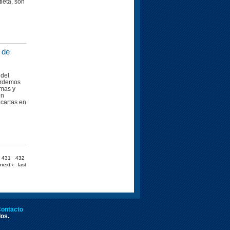
tleta, son
 de
 del
ordemos
emas y
ón
cartas en
431
432
next ›
last
ontacto
dos.