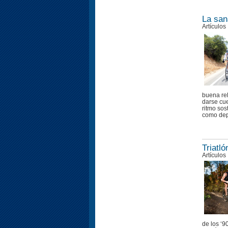
La san
Artículos
buena re
darse cue
ritmo sos
como dep
Triatl
Artículos
de los ‘9