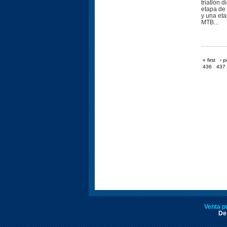
triatlón 
etapa de 
y una et
MTB...
« first
‹ p
436
437
Venta p
Des