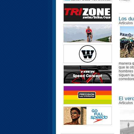
Los du
Artículos
manera qu
que le ot
hombres e
siguen la
corredore
El ver
Artículos