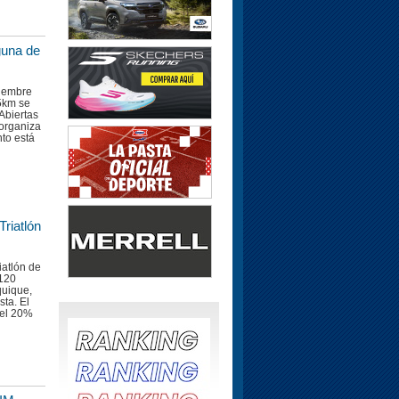
guna de
viembre
 5km se
Abiertas
organiza
to está
Triatlón
iatlón de
 120
quique,
sta. El
 el 20%