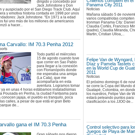
Chilenos compiten en el
dirigido y concebido por
Panama City 2011
Jack Johnstone y Don
Noticias
 y auspiciado por el San Diego Track Club. Aquí
era y emotiva historia contada en 1998 por unos
Mañana sábado 5 de noviem
undadores: Jack Johnstone. "En 1971 a la edad
varios compatriotas compiten
os fui uno más de los millones de americanos
Ironman Panama City: Daniel
nzó a hacer...
Claudia Cortés, Francisco Mi
(padre), Claudia Miranda, Chr
Martin, Cristian Ulloa,...
ina Carvallo: IM 70.3 Penha 2012
orts
Todo partió el miércoles
15 de agosto cuando tuve
Felipe Van de Wyngard, 
que correr en Sao Pablo
Díaz y Pamela Tastets 
para llegar a la conexión
en la World Cup de Gua
con Florianópolis donde
2011
me esperaba una amiga
Noticias
(La Cata), que me
acompañaría en esta
El próximo domingo 6 de no
aventura. Logramos tomar
se corre la Copa del Mundo 
y ya en unas 4 horas estábamos instaladísimas
Guatapé, Colombia, en dond
ra Pousada en Penha, la ciudad Fantasma para
los nuestros, Felipe Van de 
a conocen jajaja, el pueblo es tranquilo, poca
estará peleando puntos para 
las calles, a pesar de que está el gran Beto
clasificación a los JJOO de...
parque de...
arvallo gana el IM 70.3 Penha
Control selectivo para lo
Juegos de Playa de Man
Gran sábado nos dieron