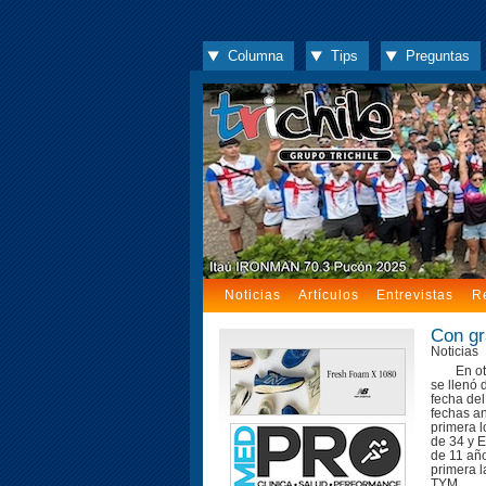
Columna
Tips
Preguntas
Noticias
Artículos
Entrevistas
R
Con gr
Noticias
En ot
se llenó d
fecha de
fechas an
primera 
de 34 y E
de 11 año
primera l
TYM,...