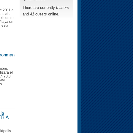
There are currently
0 users
e 2011 a
and
41 guests
online.
á a cabo
l control
 Playa en
e esta
 Ironman
mbre,
lizará el
an 70.3
Mall
os
la
TRIA
riápolis