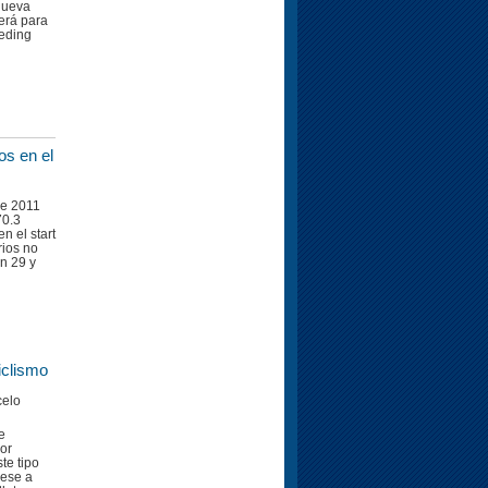
nueva
verá para
oeding
u
os en el
de 2011
70.3
n el start
rios no
on 29 y
iclismo
celo
e
por
te tipo
pese a