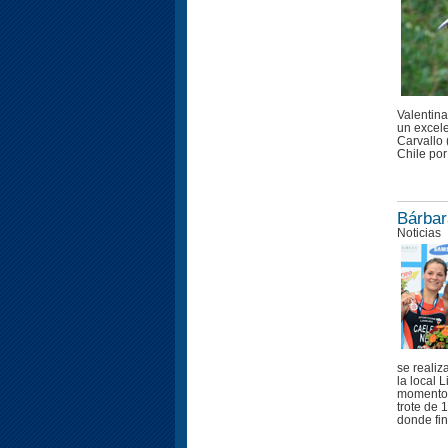
Valentin
un excele
Carvallo 
Chile por
Bárbar
Noticias
se realiz
la local 
momento p
trote de 
donde fin