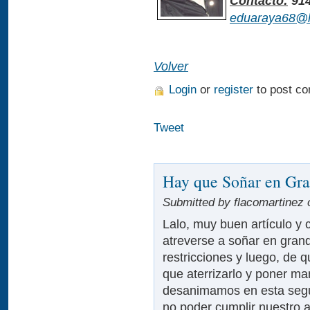
Contacto:
914
eduaraya68@h
Volver
Login
or
register
to post c
Tweet
Hay que Soñar en Gr
Submitted by flacomartinez 
Lalo, muy buen artículo y
atreverse a soñar en gran
restricciones y luego, de 
que aterrizarlo y poner m
desanimamos en esta seg
no poder cumplir nuestro 