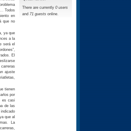
 problema
There are currently
0 users
to… Todos
and
71 guests
online.
iento en
rá que no
a, ya que
nces a la
e será el
ordones”,
ados. El
eslizarse
 carreras
n ajuste
iatletas,
ue tienen
arlos por
s es casi
na de las
 indicado
ya que al
emas. La
carreras,