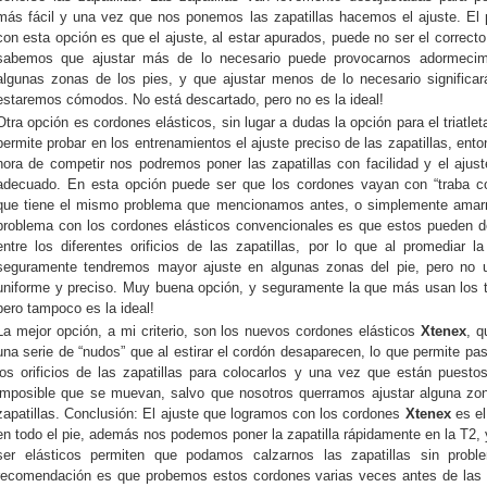
más fácil y una vez que nos ponemos las zapatillas hacemos el ajuste. El
con esta opción es que el ajuste, al estar apurados, puede no ser el correc
sabemos que ajustar más de lo necesario puede provocarnos adormecim
algunas zonas de los pies, y que ajustar menos de lo necesario significa
estaremos cómodos. No está descartado, pero no es la ideal!
Otra opción es cordones elásticos, sin lugar a dudas la opción para el triatlet
permite probar en los entrenamientos el ajuste preciso de las zapatillas, ento
hora de competir nos podremos poner las zapatillas con facilidad y el ajust
adecuado. En esta opción puede ser que los cordones vayan con “traba c
que tiene el mismo problema que mencionamos antes, o simplemente amarr
problema con los cordones elásticos convencionales es que estos pueden d
entre los diferentes orificios de las zapatillas, por lo que al promediar la
seguramente tendremos mayor ajuste en algunas zonas del pie, pero no u
uniforme y preciso. Muy buena opción, y seguramente la que más usan los tr
pero tampoco es la ideal!
La mejor opción, a mi criterio, son los nuevos cordones elásticos
Xtenex
, q
una serie de “nudos” que al estirar el cordón desaparecen, lo que permite pas
los orificios de las zapatillas para colocarlos y una vez que están puesto
imposible que se muevan, salvo que nosotros querramos ajustar alguna zo
zapatillas. Conclusión: El ajuste que logramos con los cordones
Xtenex
es el
en todo el pie, además nos podemos poner la zapatilla rápidamente en la T2, 
ser elásticos permiten que podamos calzarnos las zapatillas sin probl
recomendación es que probemos estos cordones varias veces antes de las 