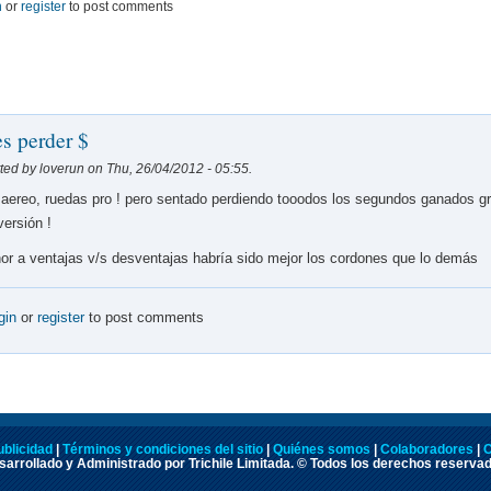
n
or
register
to post comments
es perder $
ted by loverun on Thu, 26/04/2012 - 05:55.
aereo, ruedas pro ! pero sentado perdiendo tooodos los segundos ganados g
versión !
or a ventajas v/s desventajas habría sido mejor los cordones que lo demás
gin
or
register
to post comments
ublicidad
|
Términos y condiciones del sitio
|
Quiénes somos
|
Colaboradores
|
C
arrollado y Administrado por Trichile Limitada. © Todos los derechos reserva