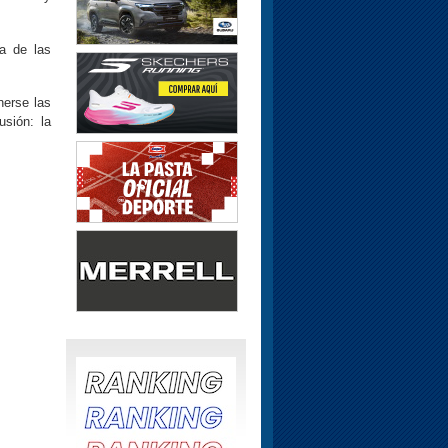
pa de las
nerse las
usión: la