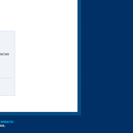
racias
ontacto
dos.