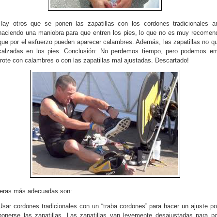
Hay otros que se ponen las zapatillas con los cordones tradicionales a
haciendo una maniobra para que entren los pies, lo que no es muy recomen
que por el esfuerzo pueden aparecer calambres. Además, las zapatillas no q
calzadas en los pies. Conclusión: No perdemos tiempo, pero podemos em
trote con calambres o con las zapatillas mal ajustadas. Descartado!
eras más adecuadas son:
Usar cordones tradicionales con un “traba cordones” para hacer un ajuste pos
ponerse las zapatillas. Las zapatillas van levemente desajustadas para p