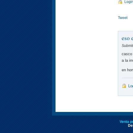
Logi
Tweet
eso 
Submit
casco 
a la in
en hon
Lo
Venta p
Des