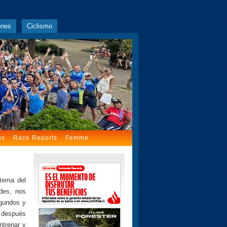
ones
Ciclismo
os
Race Reports
Femme
 tema del
des, nos
egundos y
e después
trenar y