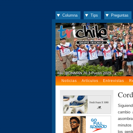
Columna
Tips
Preguntas
Noticias
Artículos
Entrevistas
R
Cord
Siguiend
cambio 
asombra 
minutos 
los per