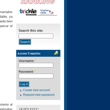
marrados
dable, ya
ueda bien
pezar el
Search this site:
Acceso Usuarios
Username:
*
Password:
*
Create new account
Request new password
terior al
QUIÉN ESTÁ?
onérselas