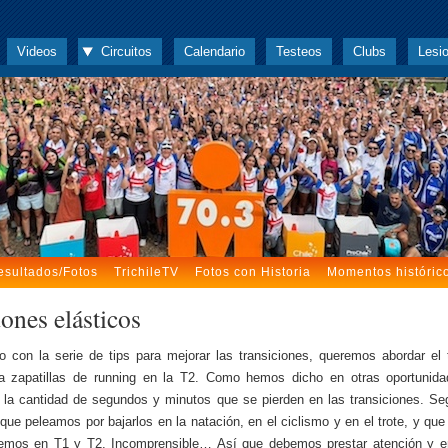
Videos
Circuitos
Calendario
Testeos
Clubs
Lesi
esultados/Fotos
TrichileTV
Fotos con Historia
Momentos históric
ones elásticos
o con la serie de tips para mejorar las transiciones, queremos abordar el
a zapatillas de running en la T2. Como hemos dicho en otras oportunida
la cantidad de segundos y minutos que se pierden en las transiciones. S
que peleamos por bajarlos en la natación, en el ciclismo y en el trote, y qu
demos en T1 y T2. Incomprensible… Así que debemos prestar atención y en