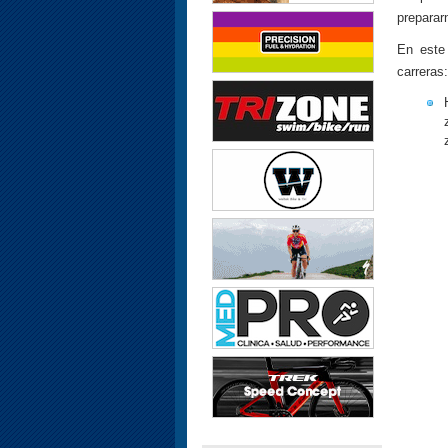
prepararn
En este 
carreras: