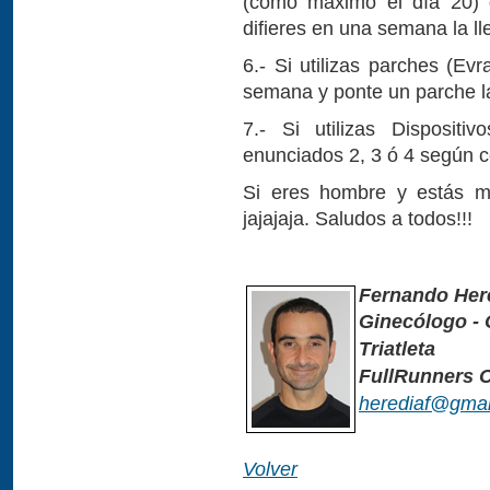
(como máximo el día 20) d
difieres en una semana la l
6.- Si utilizas parches (Ev
semana y ponte un parche l
7.- Si utilizas Dispositiv
enunciados 2, 3 ó 4 según 
Si eres hombre y estás mi
jajajaja. Saludos a todos!!!
Fernando Her
Ginecólogo - 
Triatleta
FullRunners 
herediaf@gmai
Volver