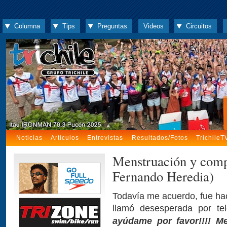
Columna
Tips
Preguntas
Videos
Circuitos
Noticias
Artículos
Entrevistas
Resultados/Fotos
TrichileT
Menstruación y compe
Fernando Heredia)
Todavía me acuerdo, fue h
llamó desesperada por t
ayúdame por favor!!!! M