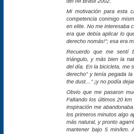
del IM Brasil 2002.
Mi motivación para esta c
competencia conmigo misma
en elite. No me interesaba c
era que debía aplicar lo qu
derecho nomás!”; esa era m
Recuerdo que me sentí b
triángulo, y más bien la na
del día. En la bicicleta, me 
derecho” y tenía pegada l
the dust…” ¡y no podía dejar 
Obvio que me pasaron much
Faltando los últimos 20 km
inspiración me abandonaba
los primeros minutos algo ap
más natural, y pronto agarr
mantener bajo 5 min/km. 