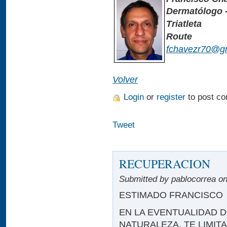
Dermatólogo 
Triatleta
Route
fchavezr70@g
Volver
Login
or
register
to post c
Tweet
RECUPERACION
Submitted by pablocorrea on
ESTIMADO FRANCISCO
EN LA EVENTUALIDAD 
NATURALEZA, TE LIMIT