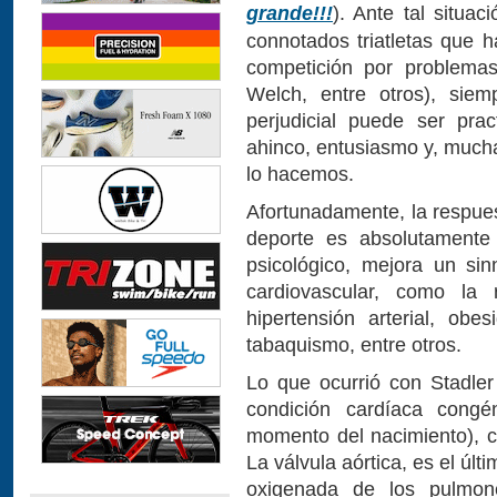
grande!!!
). Ante tal situa
connotados triatletas que 
competición por problemas
Welch, entre otros), siem
perjudicial puede ser pra
ahinco, entusiasmo y, mucha
lo hacemos.
Afortunadamente, la respues
deporte es absolutamente 
psicológico, mejora un si
cardiovascular, como la r
hipertensión arterial, obe
tabaquismo, entre otros.
Lo que ocurrió con Stadle
condición cardíaca congé
momento del nacimiento), c
La válvula aórtica, es el úl
oxigenada de los pulmone