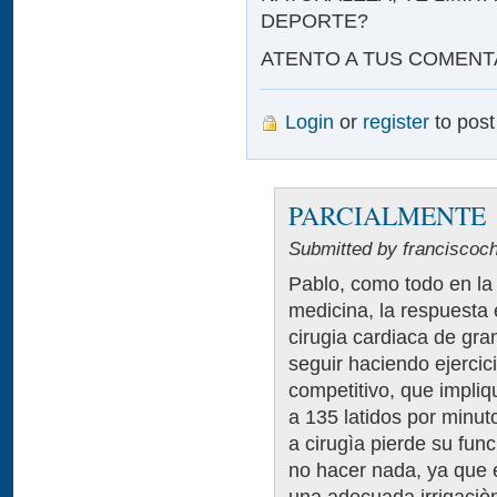
DEPORTE?
ATENTO A TUS COMENT
Login
or
register
to pos
PARCIALMENTE
Submitted by franciscoc
Pablo, como todo en la 
medicina, la respuesta 
cirugia cardiaca de gr
seguir haciendo ejercic
competitivo, que impliq
a 135 latidos por minu
a cirugìa pierde su fun
no hacer nada, ya que e
una adecuada irrigaciò