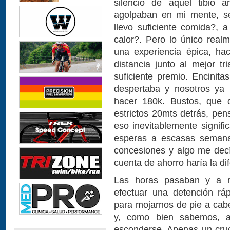
silencio de aquel tibio
agolpaban en mi mente, se
llevo suficiente comida?, 
calor?. Pero lo único real
una experiencia épica, ha
distancia junto al mejor tr
suficiente premio. Encinita
despertaba y nosotros ya 
hacer 180k. Bustos, que 
estrictos 20mts detrás, p
eso inevitablemente signifi
esperas a escasas semanas
concesiones y algo me decí
cuenta de ahorro haría la di
Las horas pasaban y a m
efectuar una detención rá
para mojarnos de pie a cabe
y, como bien sabemos, a
esconderse. Apenas un cruc