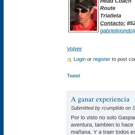
Head Coach
Route
Triatleta
Contacto:
852
gabrieliriond
Volver
Login
or
register
to post c
Tweet
A ganar experiencia
Submitted by rcumplido on S
Por lo visto no solo Gasp
aventura, tambien lo hace 
mañana. Y a traer todos es