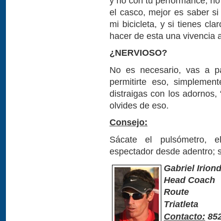
y no con tu performance; no
el casco, mejor es saber s
mi bicicleta, y si tienes c
hacer de esta una vivencia a
¿NERVIOSO?
No es necesario, vas a pa
permitirte eso, simplemen
distraigas con los adornos, 
olvides de eso.
Consejo:
Sácate el pulsómetro, e
espectador desde adentro; 
Gabriel Irion
Head Coach
Route
Triatleta
Contacto:
852