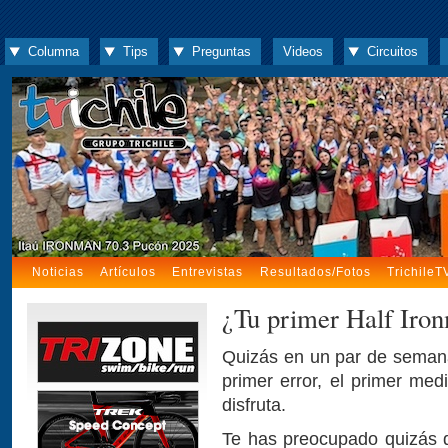
Columna
Tips
Preguntas
Videos
Circuitos
Noticias
Artículos
Entrevistas
Resultados/Fotos
TrichileT
¿Tu primer Half Iro
Quizás en un par de semana
primer error, el primer med
disfruta.
Te has preocupado quizás de