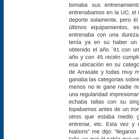
tomaba sus entrenamient
entrenabamos en la UC, el r
deporte solamente, pero él 
últimos equipamientos, e
entrenaba con una dureza 
tenía ya en su haber un 
obtenido el año ´91 con un 
año y con 45 recién cumpli
esa ubicación en su catego
de Arrasate y todas muy m
ganaba las categorias sobre
menos no le gane nadie má
una regularidad impresiona
echaba tallas con su sin
topabamos antes de un Iro
otros que estaba medio g
entrenar, etc. Esta vez y
Nations” me dijo: “llegaron
talla, ya que él sabía que y