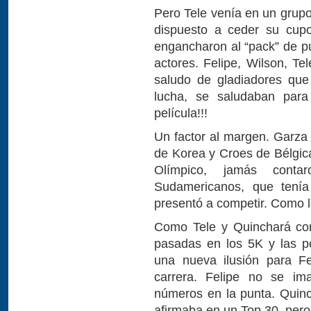
Pero Tele venía en un grupo
dispuesto a ceder su cupo
engancharon al “pack” de p
actores. Felipe, Wilson, Te
saludo de gladiadores que
lucha, se saludaban para
película!!!
Un factor al margen. Garza
de Korea y Croes de Bélgica
Olímpico, jamás cont
Sudamericanos, que tenía
presentó a competir. Como l
Como Tele y Quinchará cor
pasadas en los 5K y las p
una nueva ilusión para Fe
carrera. Felipe no se i
números en la punta. Quinc
afirmaba en un Top 30, pero 