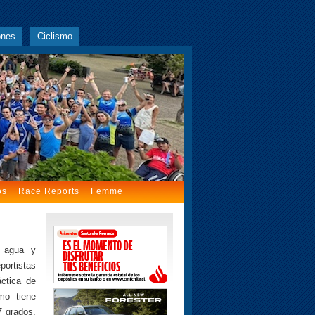
ones
Ciclismo
os
Race Reports
Femme
r agua y
portistas
áctica de
mo tiene
7 grados.