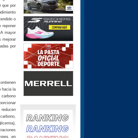
r que por
dimiento
tendido o
e reponer
 A mayor
 mejorar
nadas por
contienen
 hacia la
e carbono
porcionar
; reducen
 carbono,
licemia),
traciones
ores, en