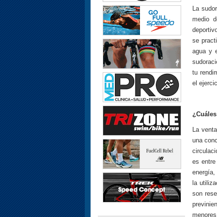
La sudor
medio d
deportiv
se pract
agua y e
sudoraci
tu rendi
el ejercic
¿Cuáles
La venta
una conc
circulac
es entre
energía,
la utili
son rese
previnie
menores