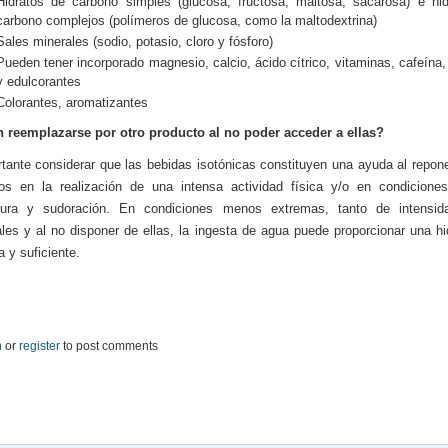
Hidratos de carbono simples (glucosa, fructosa, maltosa, sacarosa) e hi
carbono complejos (polímeros de glucosa, como la maltodextrina)
Sales minerales (sodio, potasio, cloro y fósforo)
Pueden tener incorporado magnesio, calcio, ácido cítrico, vitaminas, cafeína, 
y edulcorantes
Colorantes, aromatizantes
 reemplazarse por otro producto al no poder acceder a ellas?
tante considerar que las bebidas isotónicas constituyen una ayuda al repon
itos en la realización de una intensa actividad física y/o en condicione
tura y sudoración. En condiciones menos extremas, tanto de intensi
les y al no disponer de ellas, la ingesta de agua puede proporcionar una hi
 y suficiente.
n
or
register
to post comments