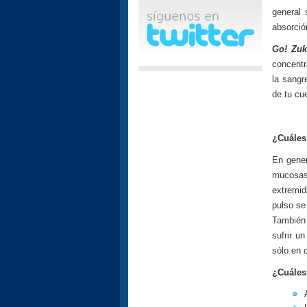
general 
absorció
Go! Zu
concentr
la sangr
de tu cu
¿Cuáles
En gener
mucosas,
extremid
pulso se
También
sufrir u
sólo en 
¿Cuáles