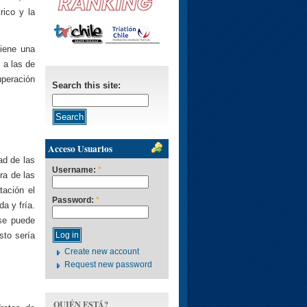
rico y la
tiene una
 a las de
uperación
Search this site:
Acceso Usuarios
ad de las
Username:
*
ra de las
tación el
Password:
*
a y fría.
se puede
sto sería
Create new account
Request new password
QUIÉN ESTÁ?