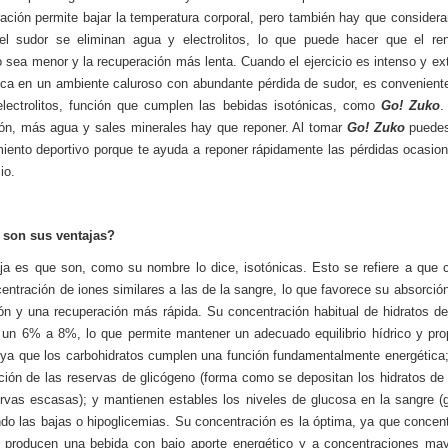
ación permite bajar la temperatura corporal, pero también hay que considera
el sudor se eliminan agua y electrolitos, lo que puede hacer que el ren
o sea menor y la recuperación más lenta. Cuando el ejercicio es intenso y ex
ica en un ambiente caluroso con abundante pérdida de sudor, es convenient
lectrolitos, función que cumplen las bebidas isotónicas, como
Go! Zuko
.
ón, más agua y sales minerales hay que reponer. Al tomar
Go! Zuko
puedes
miento deportivo porque te ayuda a reponer rápidamente las pérdidas ocasio
io.
 son sus ventajas?
ja es que son, como su nombre lo dice, isotónicas. Esto se refiere a que 
entración de iones similares a las de la sangre, lo que favorece su absorción
ión y una recuperación más rápida. Su concentración habitual de hidratos d
 un 6% a 8%, lo que permite mantener un adecuado equilibrio hídrico y pro
 ya que los carbohidratos cumplen una función fundamentalmente energética
zación de las reservas de glicógeno (forma como se depositan los hidratos de
rvas escasas); y mantienen estables los niveles de glucosa en la sangre (g
ndo las bajas o hipoglicemias. Su concentración es la óptima, ya que concen
 producen una bebida con bajo aporte energético y a concentraciones may