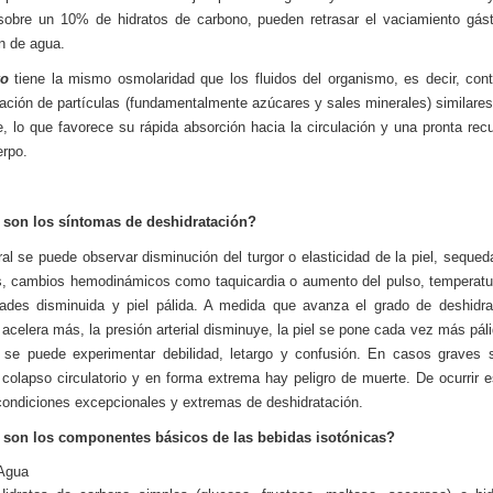
sobre un 10% de hidratos de carbono, pueden retrasar el vaciamiento gást
n de agua.
ko
tiene la mismo osmolaridad que los fluidos del organismo, es decir, con
ación de partículas (fundamentalmente azúcares y sales minerales) similares
e, lo que favorece su rápida absorción hacia la circulación y una pronta rec
erpo.
 son los síntomas de deshidratación?
al se puede observar disminución del turgor o elasticidad de la piel, sequed
 cambios hemodinámicos como taquicardia o aumento del pulso, temperatu
ades disminuida y piel pálida. A medida que avanza el grado de deshidra
 acelera más, la presión arterial disminuye, la piel se pone cada vez más pálid
 se puede experimentar debilidad, letargo y confusión. En casos graves 
n colapso circulatorio y en forma extrema hay peligro de muerte. De ocurrir e
condiciones excepcionales y extremas de deshidratación.
 son los componentes básicos de las bebidas isotónicas?
Agua