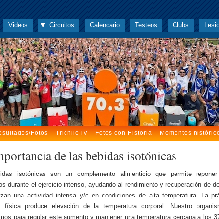
Videos
Circuitos
Calendario
Testeos
Clubs
Lesi
esultados/Fotos
TrichileTV
Fotos con Historia
Momentos históric
mportancia de las bebidas isotónicas
idas isotónicas son un complemento alimenticio que permite repone
itos durante el ejercicio intenso, ayudando al rendimiento y recuperación de de
izan una actividad intensa y/o en condiciones de alta temperatura. La pr
ad física produce elevación de la temperatura corporal. Nuestro organis
os para regular este aumento y mantener una temperatura cercana a los 3