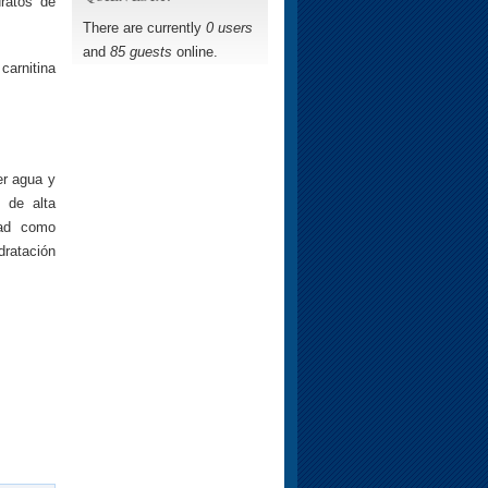
dratos de
There are currently
0 users
and
85 guests
online.
carnitina
er agua y
s de alta
dad como
dratación