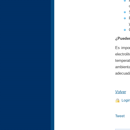
¿Pueden
Es impor
electrol
tempera
ambienta
adecuada
Volver
Logi
Tweet