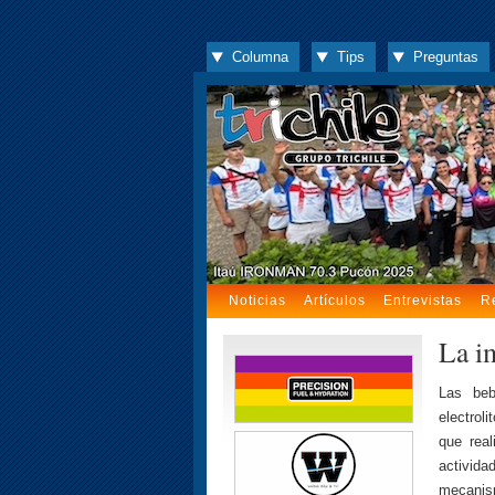
Columna
Tips
Preguntas
Noticias
Artículos
Entrevistas
R
La i
Las beb
electrol
que real
activid
mecanism