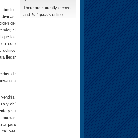
There are currently
0 users
 círculos
and
104 guests
online.
 divinas,
orden del
ender, el
l que las
o a este
 delirios
ra llegar
eridas de
nirvana a
 vendría,
eza y ahí
ento y su
s nuevas
sto para
 tal vez