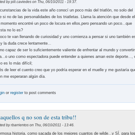
ted by pili.caviedes on Thu, 06/10/2011 - 19:37.
rcunstancias de la vida este año conocí un poco más del triatlón, no solo del
e si no de las personalidades de los triatletas. Llama la atención que desde e
 momento encontré un poco de locura en ellos,pero pensando un poco...que
ista no lo es?
oco te van llenando de curiosidad y uno comienza a pensar si uno también e
y la duda crece lentamente...
no capaz de ser lo suficientemente valiente de enfrentar al mundo y converti
eta...o uno como espectadora puede entender a quienes aman este deporte..., 
o es lo más difícil;
s de leer el cuento creo que yo podría esperar en el muelle y me gustaría qu
n me esperaran algún día.
gin
or
register
to post comments
 aquellos q no son de esta tribu!!
ted by rbarrientos on Thu, 06/10/2011 - 13:46.
rmosa historia, como sacada de los mejores cuantos de wilde...y SÍ, para lo