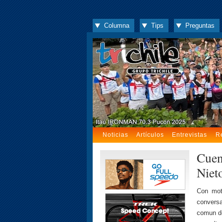
Columna
Tips
Preguntas
Noticias
Artículos
Entrevistas
R
Cuen
Niet
Con mot
conversa
comun de