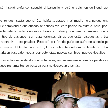
tó, inspiró profundo, sacudió el banquillo y dejó el volumen de Hegel qu
os tenues, sabía que si EL, había aceptado ir al muelle, era porque ent
que comprendía que cuando se conocieron, esta pasión no existía, pero, por
e la vida la portaba en estos tiempos. Sabía y comprendía también, que s
 tipo de pasiones, son para valientes almas que están dispuestas a tra
 alternativo, uno paralelo. Entendió por fin, después de sufrir en silencio 
al amparo del triatlón veía la luz, la aceptaban tal cual era, su hombre estaba
arla en busca de nuevas competencias, nuevas cumbres, nuevos desafíos
otas aplaudieron dando vuelos fugaces, esparcieron en el aire las palabras
Nuestros amantes se besaron para no despegarse jamás.