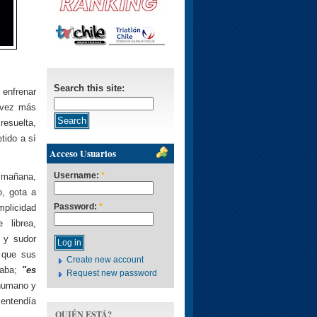
Search this site:
 enfrenar
a vez más
resuelta,
tido a sí
Acceso Usuarios
Username:
*
a mañana,
o, gota a
Password:
*
plicidad
 librea,
 y sudor
l que sus
Create new account
naba;
"es
Request new password
 humano y
 entendía
QUIÉN ESTÁ?