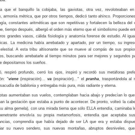
 que el banquillo la cobijaba, las gaviotas, otra vez, revoloteaban en
s, armonía métrica, que por otros tiempos, dedicó tanto ahínco. Proporciones
gía, constantes aritméticas que son repetitivas y fortalecen la belleza del 
e, tiempo después, albergó el orden más eterno que el simbolismo puede ent
ros grandes vasos, cálida fisiología y anatomía forense de estudio. Al igua
icas. La medicina había arrebatado y apartado, por un tiempo, su ingres
lestial. A esta tribu altisonante que se mueve al compás de sus propios
es, buscando arrebatarle al tiempo minutos para ser mejores y segundos pa
e depositamos los sueños.
, respiró profundo, cerró los ojos, inspiró y recordó sus metáforas pref
ón: "
viene
(inspiración)…
va
(espiración)…" el
pranha
, trasportándola al 
a sacudía de babilonia y entregaba más pura, más radiante y eterna.
otas aumentaban sus vuelos, contemplaban hacia abajo y predecían lo que
ban la gestación que estaba a punto de acontecer. De pronto, volteó la cab
su alma gemela), con una mirada tierna que sólo ELLA entendía, caminaba l
penetrante envolvía su propia metamorfosis, entendía que aceptaba su
tancias, comprendía que había dejado de ser LA que era y estaba dispue
ar su nuevo sendero, sus nuevas montañas, abruptos desniveles, que
.