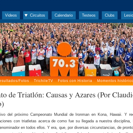
Videos
Circuitos
Calendario
Testeos
Clubs
Lesi
esultados/Fotos
TrichileTV
Fotos con Historia
Momentos históric
to de Triatlón: Causas y Azares (Por Claud
o)
ivo del próximo Campeonato Mundial de Ironman en Kona, Hawaii. Y re
ciones con triatletas acerca de como fue su llegada a nuestra disciplina,
nominador en todos ellos. Y era, que, por diversas circunstancias, de pront