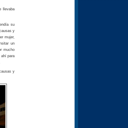
e llevaba
endía su
 causas y
er mujer,
nsitar un
por mucho
 ahí para
…
 causas y