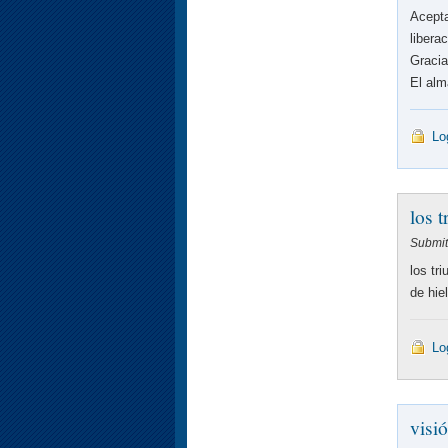
Acepta
liberac
Gracia
El alm
Lo
los 
Submit
los tr
de hie
Lo
visi