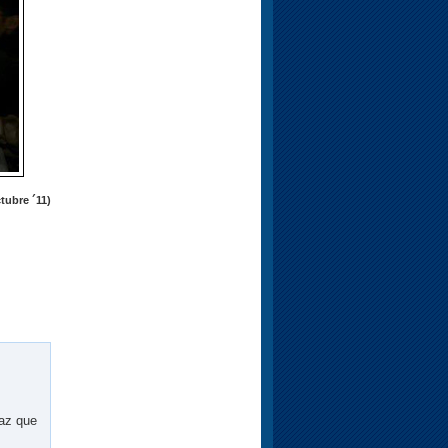
tubre ´11)
paz que