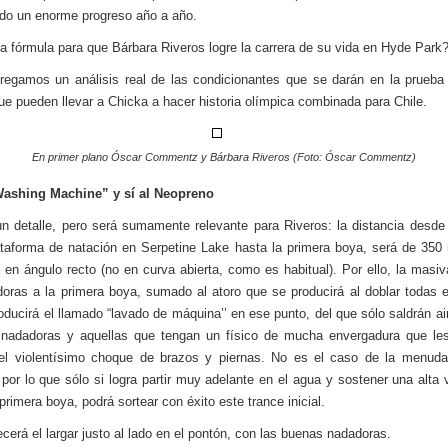
do un enorme progreso año a año.
la fórmula para que Bárbara Riveros logre la carrera de su vida en Hyde Park
regamos un análisis real de las condicionantes que se darán en la prueba
ue pueden llevar a Chicka a hacer historia olímpica combinada para Chile.
En primer plano Óscar Commentz y Bárbara Riveros (Foto: Óscar Commentz)
Washing Machine” y sí al Neopreno
n detalle, pero será sumamente relevante para Riveros: la distancia desde 
ataforma de natación en Serpetine Lake hasta la primera boya, será de 350
á en ángulo recto (no en curva abierta, como es habitual). Por ello, la masiv
oras a la primera boya, sumado al atoro que se producirá al doblar todas 
roducirá el llamado “lavado de máquina’’ en ese punto, del que sólo saldrán ai
 nadadoras y aquellas que tengan un físico de mucha envergadura que les
 el violentísimo choque de brazos y piernas. No es el caso de la menuda
 por lo que sólo si logra partir muy adelante en el agua y sostener una alta 
primera boya, podrá sortear con éxito este trance inicial.
ecerá el largar justo al lado en el pontón, con las buenas nadadoras.