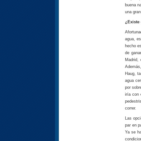
buena na
una gran
¿Existe
Afortuna
agua, es
hecho es 
de gana
Madrid, 
Además, 
Haug, ta
agua cer
por sobr
iría con
pedestri
correr.
Las opci
par en p
Ya se ha
condicio