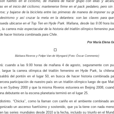
son fuertes en el ciclismo, de manera de hacer grupo con ellas y alcan
s en el inicio del ciclismo; mantenerse firme en el pack pedalero, pero sin t
rse; y bajarse de la bicicleta entre las primeras de manera de imponer su g
destrismo y así cruzar la meta en la delantera: son las claves para qu
pueda ubicarse en el Top Ten en Hyde Park. Mañana, desde las 9.00 hora lo
), la carrera más espectacular de la historia del triatlón olímpico femenino pue
de hacer historia combinada para Chile.
Por María Elena 
Bárbara Riveros y Felipe Van de Wyngard (Foto: Óscar Commentz)
ará: cuando a las 9.00 horas de mañana 4 de agosto, seguramente con pu
a, largue la carrera olímpica del triatlón femenino en Hyde Park, la chilen
saldrá del pontón en el lugar 50, en busca de hacer historia combinada pa
tercera participación de nuestro país en un triatlón olímpico luego de que Mat
ra en Sydney 2000 y que la misma Riveros estuviera en Beijing 2008, cuan
na debutante en la escena planetaria terminó en el lugar 25.
distinto. “Chicka’’, como la llaman con cariño en el ambiente combinado an
gonizado un ascenso fuertísimo y sostenido, que ya la tiene con nada men
en las series mundiales desde 2010 a la fecha, incluido su triunfo en el Mundi