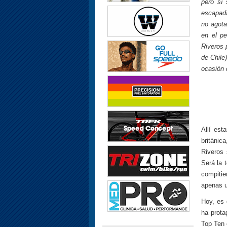
pero sí 
escapada
no agota
en el pe
Riveros 
de Chile
ocasión 
Allí est
británic
Riveros 
Será la 
compitie
apenas u
Hoy, es 
ha prota
Top Ten 