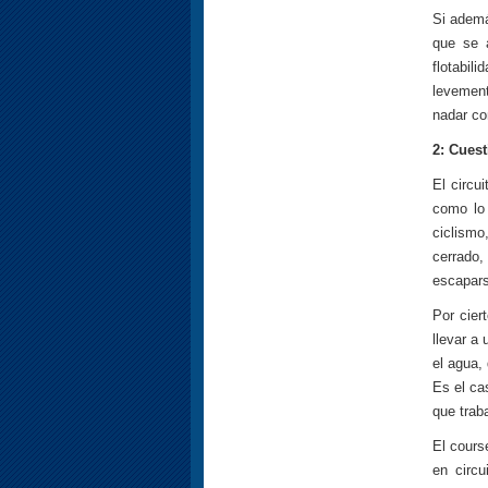
Si ademá
que se a
flotabil
levement
nadar co
2: Cuest
El circu
como lo 
ciclismo
cerrado
escapars
Por cier
llevar a
el agua,
Es el ca
que trab
El cours
en circ