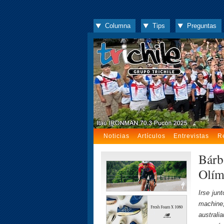
Columna
Tips
Preguntas
Noticias
Artículos
Entrevistas
R
Bárb
Olím
Irse jun
machine;
australi