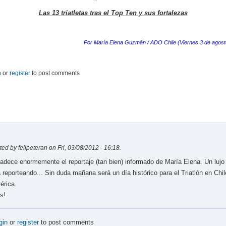
Las 13 triatletas tras el Top Ten y sus fortalezas
Por María Elena Guzmán / ADO Chile (Viernes 3 de agost
n
or
register
to post comments
ed by felipeteran on Fri, 03/08/2012 - 16:18.
adece enormemente el reportaje (tan bien) informado de María Elena. Un lujo
a reporteando... Sin duda mañana será un día histórico para el Triatlón en Chil
érica.
s!
gin
or
register
to post comments