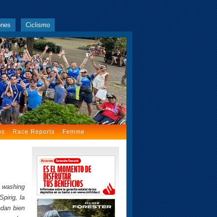
ones
Ciclismo
os
Race Reports
Femme
l washing
pirig, la
adan bien