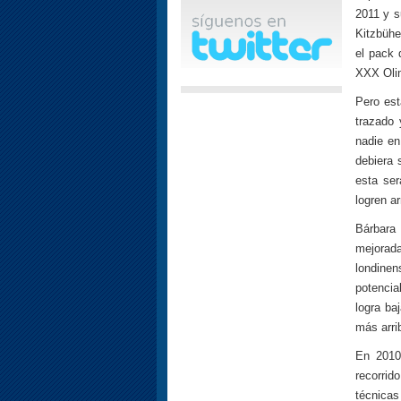
2011 y s
Kitzbühe
el pack 
XXX Oli
Pero est
trazado 
nadie en
debiera 
esta ser
logren a
Bárbara 
mejorada
londinen
potencia
logra ba
más arri
En 2010,
recorrid
técnicas