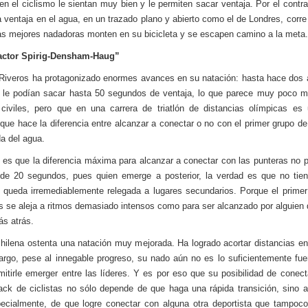
en el ciclismo le sientan muy bien y le permiten sacar ventaja. Por el contrar
la ventaja en el agua, en un trazado plano y abierto como el de Londres, corre 
as mejores nadadoras monten en su bicicleta y se escapen camino a la meta.
Factor Spirig-Densham-Haug”
Riveros ha protagonizado enormes avances en su natación: hasta hace dos 
 le podían sacar hasta 50 segundos de ventaja, lo que parece muy poco 
civiles, pero que en una carrera de triatlón de distancias olímpicas es
que hace la diferencia entre alcanzar a conectar o no con el primer grupo de 
da del agua.
o es que la diferencia máxima para alcanzar a conectar con las punteras no 
de 20 segundos, pues quien emerge a posterior, la verdad es que no tien
 queda irremediablemente relegada a lugares secundarios. Porque el prime
s se aleja a ritmos demasiado intensos como para ser alcanzado por alguien
ás atrás.
chilena ostenta una natación muy mejorada. Ha logrado acortar distancias en
rgo, pese al innegable progreso, su nado aún no es lo suficientemente fu
mitirle emerger entre las líderes. Y es por eso que su posibilidad de conect
ack de ciclistas no sólo depende de que haga una rápida transición, sino
cialmente, de que logre conectar con alguna otra deportista que tampoc