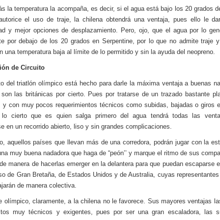
s la temperatura la acompaña, es decir, si el agua está bajo los 20 grados 
utorice el uso de traje, la chilena obtendrá una ventaja, pues ello le d
idad y mejor opciones de desplazamiento. Pero, ojo, que el agua por lo gen
e por debajo de los 20 grados en Serpentine, por lo que no admite traje y
n una temperatura baja al límite de lo permitido y sin la ayuda del neopreno.
ión de Circuito
ito del triatlón olímpico está hecho para darle la máxima ventaja a buenas n
son las británicas por cierto. Pues por tratarse de un trazado bastante pl
, y con muy pocos requerimientos técnicos como subidas, bajadas o giros 
, lo cierto que es quien salga primero del agua tendrá todas las venta
e en un recorrido abierto, liso y sin grandes complicaciones.
to, aquellos países que llevan más de una corredora, podrán jugar con la est
 una muy buena nadadora que haga de “peón’’ y marque el ritmo de sus comp
 de manera de hacerlas emerger en la delantera para que puedan escaparse en
so de Gran Bretaña, de Estados Unidos y de Australia, cuyas representantes
ajarán de manera colectiva.
e olímpico, claramente, a la chilena no le favorece. Sus mayores ventajas la
uitos muy técnicos y exigentes, pues por ser una gran escaladora, las s