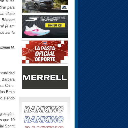
zar a las
irar para
ran clase
e Bárbara
cal (4 am
de ser la
Guzmán M.
ntualidad
a Bárbara
ra Chile.
ías Brain
do siendo
glosajón,
os que 10
al Sprint