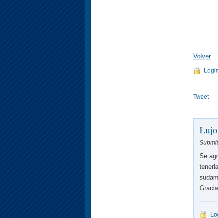
Volver
Logi
Tweet
Lujo
Submitt
Se agr
tenerl
sudam
Gracia
Lo