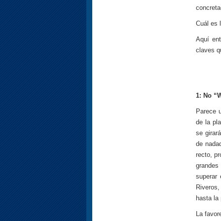
concreta
Cuál es 
Aquí ent
claves q
1: No “
Parece u
de la pl
se girar
de nadad
recto, p
grandes
superar
Riveros,
hasta la 
La favor