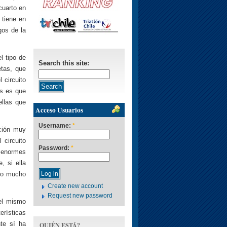
cuarto en
 tiene en
gos de la
l tipo de
Search this site:
etas, que
 circuito
es es que
ellas que
Acceso Usuarios
Username:
*
ación muy
 circuito
Password:
*
s enormes
, si ella
 no mucho
Create new account
Request new password
 el mismo
erísticas
nte sí ha
QUIÉN ESTÁ?