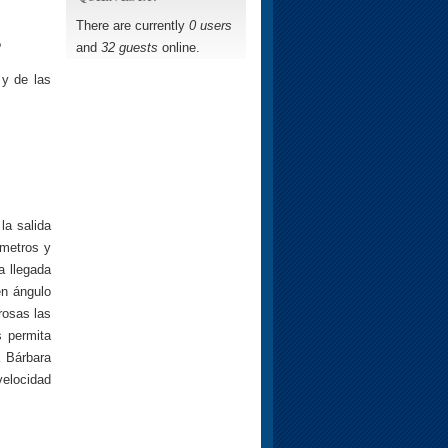
There are currently
0 users
and
32 guests
online.
?
 y de las
la salida
 metros y
a llegada
en ángulo
rosas las
 permita
 Bárbara
velocidad