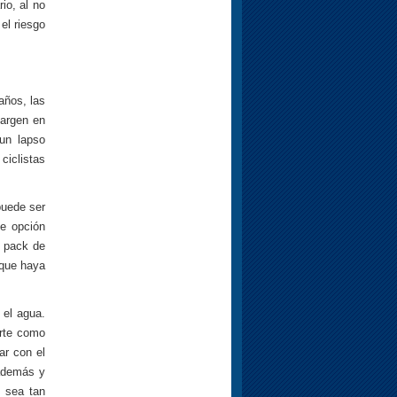
io, al no
el riesgo
años, las
margen en
 un lapso
ciclistas
puede ser
e opción
r pack de
 que haya
 el agua.
erte como
ar con el
 además y
o sea tan