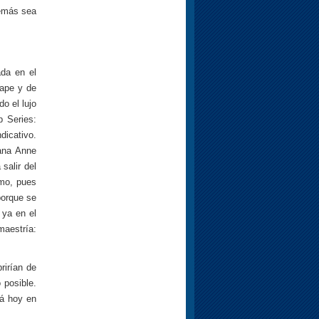
demás sea
ada en el
cape y de
do el lujo
 Series:
dicativo.
mana Anne
salir del
imo, pues
porque se
 ya en el
maestría:
rirían de
 posible.
tá hoy en