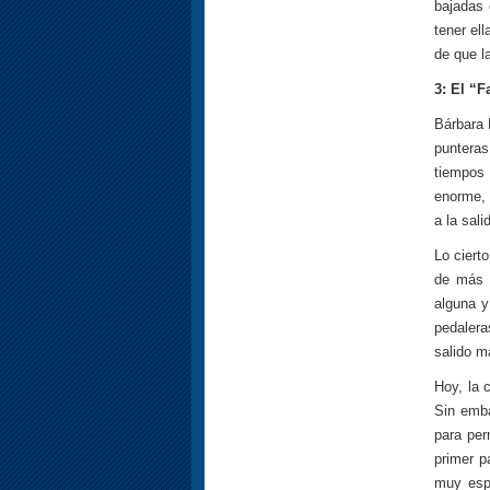
bajadas 
tener el
de que l
3: El “
Bárbara 
punteras
tiempos 
enorme, 
a la sali
Lo ciert
de más 
alguna y
pedalera
salido m
Hoy, la 
Sin emba
para per
primer p
muy espe