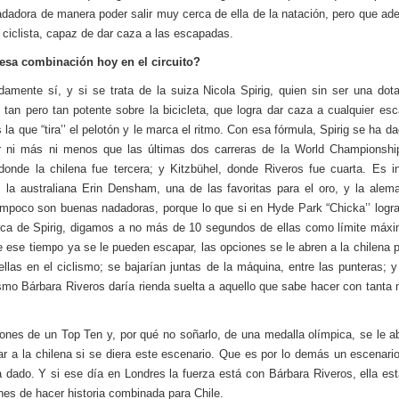
dadora de manera poder salir muy cerca de ella de la natación, pero que a
 ciclista, capaz de dar caza a las escapadas.
 esa combinación hoy en el circuito?
damente sí, y si se trata de la suiza Nicola Spirig, quien sin ser una dot
 tan pero tan potente sobre la bicicleta, que logra dar caza a cualquier es
la que “tira’’ el pelotón y le marca el ritmo. Con esa fórmula, Spirig se ha da
r ni más ni menos que las últimas dos carreras de la World Championship
donde la chilena fue tercera; y Kitzbühel, donde Riveros fue cuarta. Es in
la australiana Erin Densham, una de las favoritas para el oro, y la ale
mpoco son buenas nadadoras, porque lo que si en Hyde Park “Chicka’’ logra 
ca de Spirig, digamos a no más de 10 segundos de ellas como límite máx
e ese tiempo ya se le pueden escapar, las opciones se le abren a la chilena 
 ellas en el ciclismo; se bajarían juntas de la máquina, entre las punteras; y
smo Bárbara Riveros daría rienda suelta a aquello que sabe hacer con tanta 
ones de un Top Ten y, por qué no soñarlo, de una medalla olímpica, se le ab
ar a la chilena si se diera este escenario. Que es por lo demás un escenario
 dado. Y si ese día en Londres la fuerza está con Bárbara Riveros, ella es
nes de hacer historia combinada para Chile.