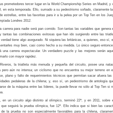
us prometedores tercer lugar en la World Championship Series en Madrid, y 
l, en esta temporada. Ello, sumado a su pedestrismo soñado, claramente la
de estrellas, entre las favoritas para ir a la pelea por un Top Ten en los Jue
mpíada Londres 2012.
a carrera para nadie será pan comido. Son tantas las variables que genera e
y tantas las combinaciones exitosas que han ido surgiendo entre las triatl
 verdad tiene algo asegurado. Ni siquiera las británicas, a quienes, eso sí, el
sentarles muy bien, casi como hecho a su medida. Lo único seguro entonc
á una carrera espectacular. Un verdadero puzzle y las mejores serán aqu
rmarlo con mayor rapidez.
Riveros, la triatleta más menuda y pequeña del circuito, posee una nat
 pero aún no intensa; un ciclismo que no encuentra su mejor terreno en el
se, plano y falto de requerimientos técnicos que permitan sacar afuera la
lidades pedaleras de la chilena; y, eso sí, un pedestrismo de antología que
jarse de la máquina entre las líderes, la puede llevar no sólo al Top Ten si
ba.
 en un circuito algo distinto al olímpico, terminó 22ª; y en 2011, sobre
o que seguirá la prueba olímpica, fue 12ª. Ello indica que si bien las caract
 de la prueba no son especialmente favorables para la chilena, clarame