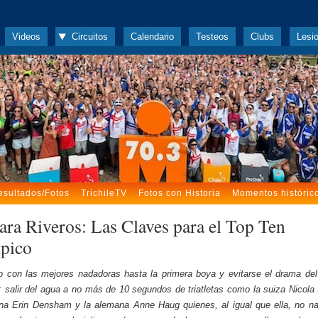
Videos
Circuitos
Calendario
Testeos
Clubs
Lesi
esultados/Fotos
TrichileTV
Fotos con Historia
Momentos históric
ara Riveros: Las Claves para el Top Ten
pico
to con las mejores nadadoras hasta la primera boya y evitarse el drama de
 salir del agua a no más de 10 segundos de triatletas como la suiza Nicola S
ana Erin Densham y la alemana Anne Haug quienes, al igual que ella, no n