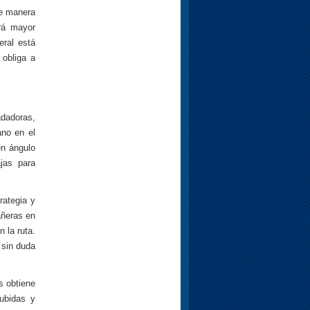
de manera
ará mayor
eral está
 obliga a
adadoras,
ano en el
en ángulo
jas para
rategia y
añeras en
 la ruta.
 sin duda
s obtiene
ubidas y