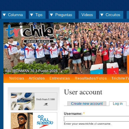
Columna
Tips
Preguntas
Videos
Circuitos
Noticias
Artículos
Entrevistas
Resultados/Fotos
TrichileT
User account
Create new account
Log in
Username:
*
Enter your www.trichile.cl username.