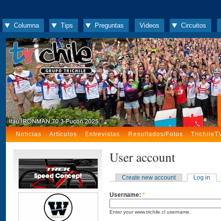
Columna
Tips
Preguntas
Videos
Circuitos
Noticias
Artículos
Entrevistas
Resultados/Fotos
TrichileT
User account
Create new account
Log in
Username:
*
Enter your www.trichile.cl username.