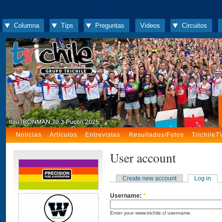
Columna
Tips
Preguntas
Videos
Circuitos
Noticias
Artículos
Entrevistas
Resultados/Fotos
TrichileT
User account
Create new account
Log in
Username:
*
Enter your www.trichile.cl username.