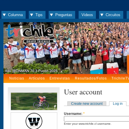
Columna
Tips
Preguntas
Videos
Circuitos
Noticias
Artículos
Entrevistas
Resultados/Fotos
TrichileT
User account
Create new account
Log in
Username:
*
Enter your www.trichile.cl username.