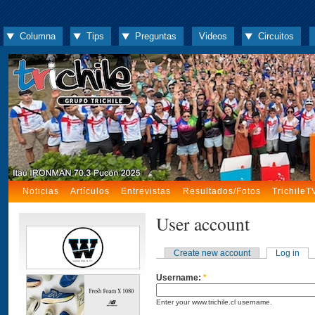
Columna
Tips
Preguntas
Videos
Circuitos
Noticias
Artículos
Entrevistas
Resultados/Fotos
TrichileT
User account
Create new account
Log in
Username:
*
Enter your www.trichile.cl username.