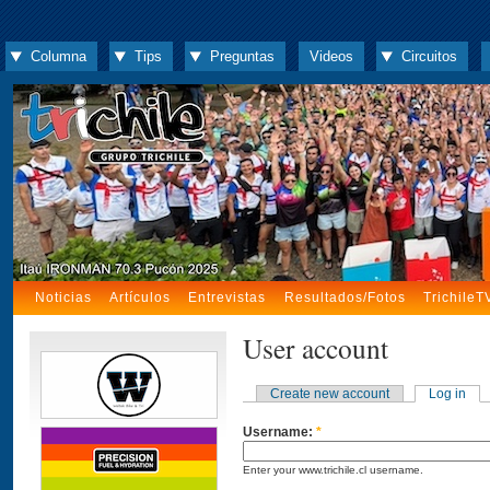
Columna
Tips
Preguntas
Videos
Circuitos
Noticias
Artículos
Entrevistas
Resultados/Fotos
TrichileT
User account
Create new account
Log in
Username:
*
Enter your www.trichile.cl username.