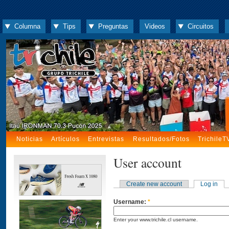
Columna
Tips
Preguntas
Videos
Circuitos
Noticias
Artículos
Entrevistas
Resultados/Fotos
TrichileT
User account
Create new account
Log in
Username:
*
Enter your www.trichile.cl username.