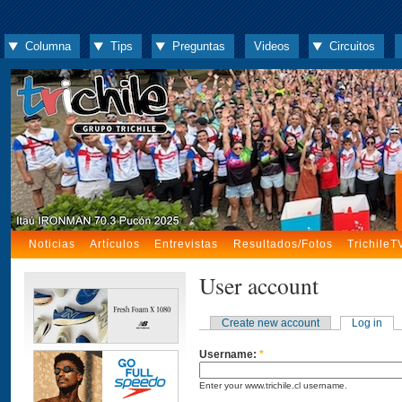
Columna
Tips
Preguntas
Videos
Circuitos
Noticias
Artículos
Entrevistas
Resultados/Fotos
TrichileT
User account
Create new account
Log in
Username:
*
Enter your www.trichile.cl username.