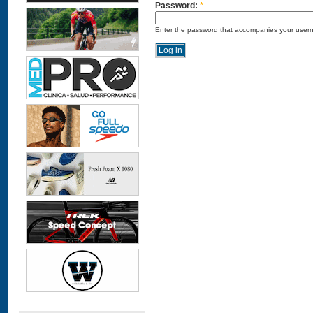
Password:
*
Enter the password that accompanies your user